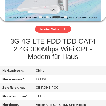
TRETEN
SIE
MIT
Router WiFis LTE
UNS
IN
3G 4G LTE FDD TDD CAT4
VERBINDUNG
2.4G 300Mbps WiFi CPE-
Modem für Haus
NACHRICHTEN
Herkunftsort:
China
FÄLLE
Markenname:
TUOSHI
Zertifizierung:
CE ROHS FCC
FORDERN
Modellnummer:
LT15P
SIE EIN
Markieren:
,
,
Modem CPE-CAT4
TDD CPE-Modem