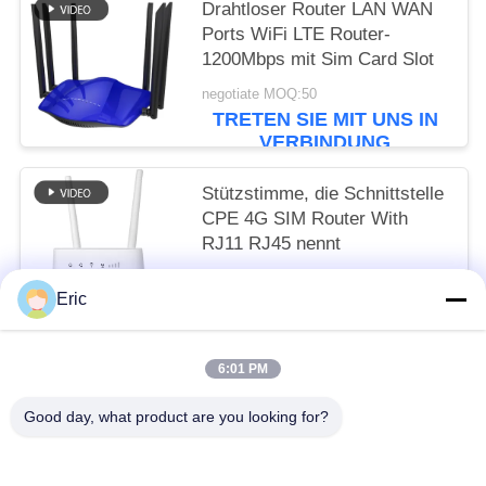
Drahtloser Router LAN WAN
Ports WiFi LTE Router-
1200Mbps mit Sim Card Slot
negotiate MOQ:50
TRETEN SIE MIT UNS IN
VERBINDUNG
Stützstimme, die Schnittstelle
CPE 4G SIM Router With
RJ11 RJ45 nennt
negotiate MOQ:50
Eric
TRETEN SIE MIT UNS IN
VERBINDUNG
6:01 PM
Beliebte Kategorien
Alle
Good day, what product are you looking for?
Router WiFis LTE
Router 300Mbps 4G LTE