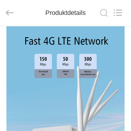
Tuoshi
Network
Communications
Produktdetails
Co.,
Ltd.
All
Rights
Reserved.
HAUS
PRODUKTE
ÜBER
UNS
FABRIK-
AUSFLUG
QUALITÄTSKONTROLLE