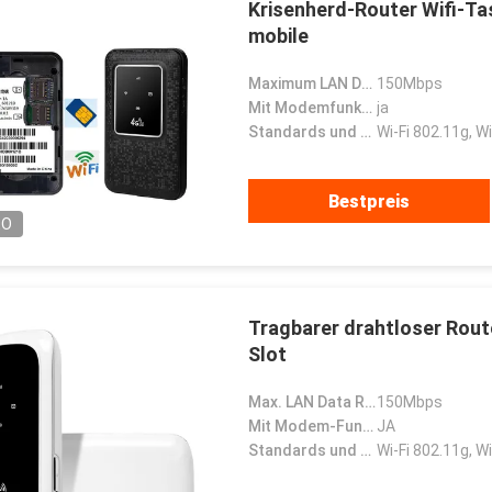
Krisenherd-Router Wifi-Ta
mobile
Maximum LAN Data Rate:
150Mbps
Mit Modemfunktion:
ja
Standards und Protokolle:
Wi-Fi 802.11g, Wi
Bestpreis
EO
Tragbarer drahtloser Rout
Slot
HADBAATAR
Gabriel Haddad
Max. LAN Data Rate:
150Mbps
 надежная компания,
Wir sind zum Arbeiten gewesen,
Mit Modem-Funktion:
JA
впервые установила
mit zusammen für 5 Jahre, sie
Standards und Protokolle:
Wi-Fi 802.11g, Wi
чество и имеет
sind guter Lieferant und gute