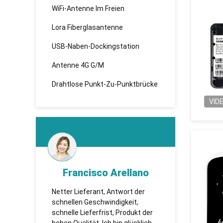
WiFi-Antenne Im Freien
Lora Fiberglasantenne
USB-Naben-Dockingstation
Antenne 4G G/M
Drahtlose Punkt-Zu-Punktbrücke
VID
d
Francisco Arellano
K
esen,
Netter Lieferant, Antwort der
TUOSHI -
 sie
schnellen Geschwindigkeit,
которая 
te
schnelle Lieferfrist, Produkt der
сотрудни