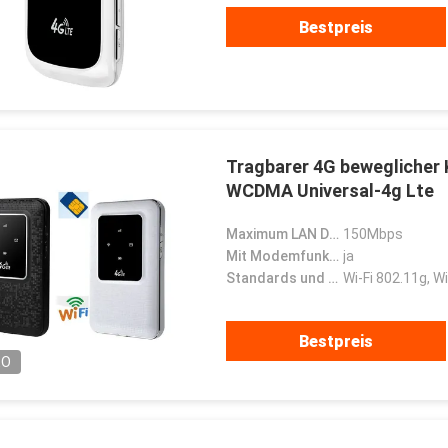
Bestpreis
Tragbarer 4G beweglicher 
WCDMA Universal-4g Lte
Maximum LAN Data Rate:
150Mbps
Mit Modemfunktion:
ja
Standards und Protokolle:
Wi-Fi 802.11g, Wi
Bestpreis
EO