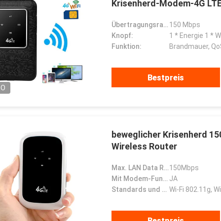
Krisenherd-Modem-4G LT
Übertragungsrate 2.4G Wi-Fi:
150 Mbps
Knopf:
1 * Energie 1 * 
Funktion:
Brandmauer, Qo
Bestpreis
EO
beweglicher Krisenherd 15
Wireless Router
Max. LAN Data Rate:
150Mbps
Mit Modem-Funktion:
JA
Standards und Protokolle:
Wi-Fi 802.11g, Wi
Bestpreis