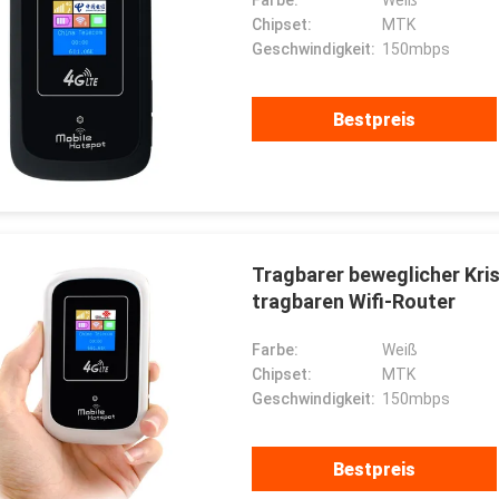
Farbe:
Weiß
Chipset:
MTK
Geschwindigkeit:
150mbps
Bestpreis
Tragbarer beweglicher Kri
tragbaren Wifi-Router
Farbe:
Weiß
Chipset:
MTK
Geschwindigkeit:
150mbps
Bestpreis