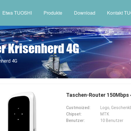
Etwa TUOSHI
Produkte
Download
Kontakt T
r Krisenherd 4G
nherd 4G
Taschen-Router 150Mbps
Custmoized:
Logo, Geschenk
Chipset:
MTK
Benutzer:
10 Benutzer