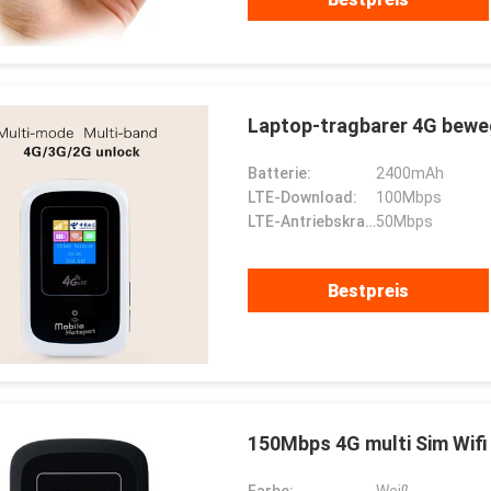
Laptop-tragbarer 4G beweg
Batterie:
2400mAh
LTE-Download:
100Mbps
LTE-Antriebskraft:
50Mbps
Bestpreis
150Mbps 4G multi Sim Wif