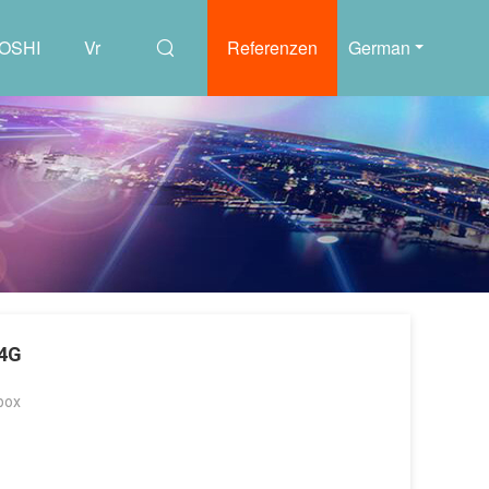
UOSHI
Vr
Referenzen
German
 4G
box