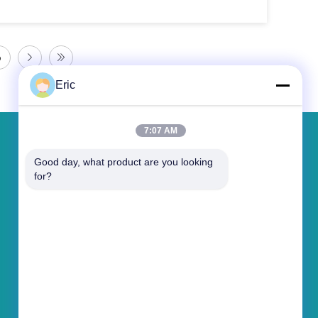
6
Eric
7:07 AM
Hinterlass eine Nachricht
Good day, what product are you looking 
for?