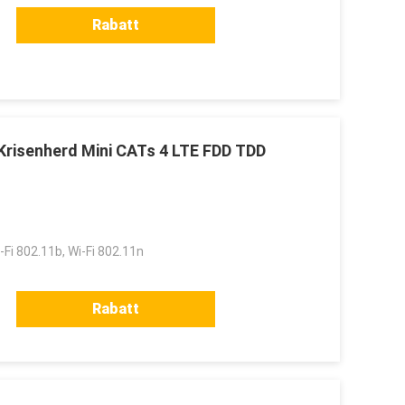
Rabatt
Krisenherd Mini CATs 4 LTE FDD TDD
-Fi 802.11b, Wi-Fi 802.11n
Rabatt