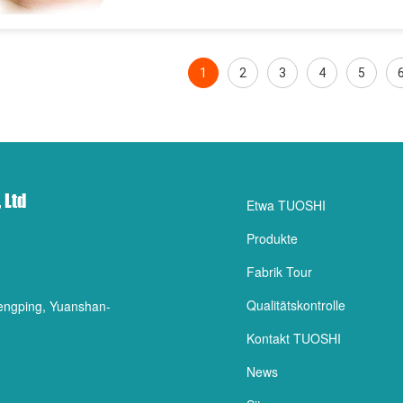
1
2
3
4
5
 Ltd
Etwa TUOSHI
Produkte
Fabrik Tour
Qualitätskontrolle
 Hengping, Yuanshan-
Kontakt TUOSHI
News