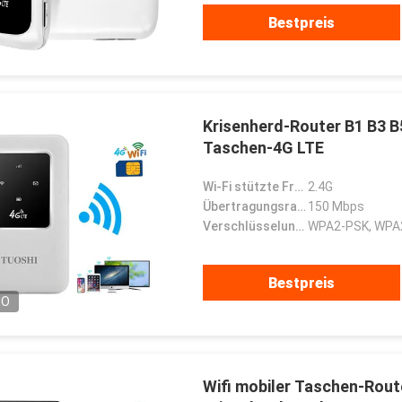
чное сотрудничество.
Freunde, unsere Ehre, zum mit
ihnen zu arbeiten.
Bestpreis
Krisenherd-Router B1 B3 B
Taschen-4G LTE
Wi-Fi stützte Frequenz:
2.4G
Übertragungsrate 2.4G Wi-Fi:
150 Mbps
Verschlüsselungs-Art:
WPA2-PSK, WPA
Bestpreis
EO
Wifi mobiler Taschen-Rout