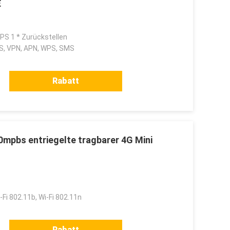
E
WPS 1 * Zurückstellen
S, VPN, APN, WPS, SMS
Rabatt
0mpbs entriegelte tragbarer 4G Mini
-Fi 802.11b, Wi-Fi 802.11n
Rabatt