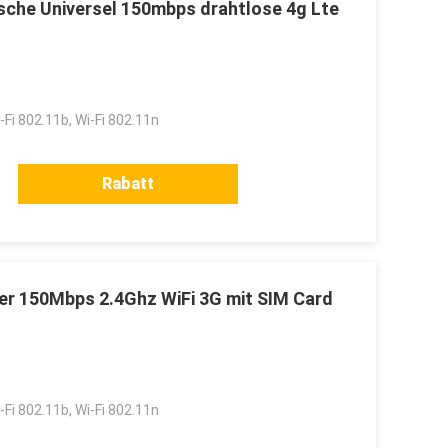
sche Universel 150mbps drahtlose 4g Lte
-Fi 802.11b, Wi-Fi 802.11n
Rabatt
er 150Mbps 2.4Ghz WiFi 3G mit SIM Card
-Fi 802.11b, Wi-Fi 802.11n