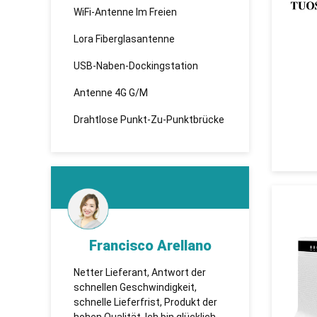
WiFi-Antenne Im Freien
Lora Fiberglasantenne
USB-Naben-Dockingstation
Antenne 4G G/M
Drahtlose Punkt-Zu-Punktbrücke
d
Francisco Arellano
K
esen,
Netter Lieferant, Antwort der
TUOSHI -
 sie
schnellen Geschwindigkeit,
которая 
te
schnelle Lieferfrist, Produkt der
сотрудни