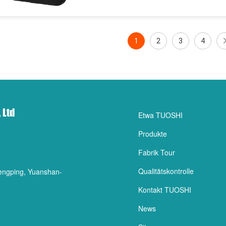
1
2
3
4
 Ltd
Etwa TUOSHI
Produkte
Fabrik Tour
Qualitätskontrolle
 Hengping, Yuanshan-
Kontakt TUOSHI
News