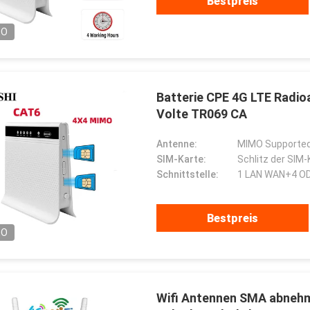
чное сотрудничество.
Freunde, unsere Ehre, zum mit
Bestpreis
ihnen zu arbeiten.
EO
Batterie CPE 4G LTE Radi
Volte TR069 CA
Antenne:
MIMO Supported
SIM-Karte:
Schlitz der SIM-
Schnittstelle:
1 LAN WAN+4 OD
Bestpreis
EO
Wifi Antennen SMA abneh