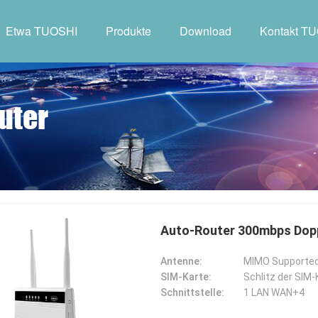
Etwa TUOSHI
Produkte
Download
Kontakt T
uter
Auto-Router 300mbps Dop
Antenne:
MIMO Supported
SIM-Karte:
Schlitz der SIM-
Schnittstelle:
1 LAN WAN+4