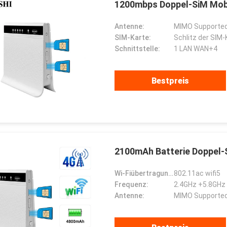
1200mbps Doppel-SiM Mobi
Antenne:
MIMO Supported
SIM-Karte:
Schlitz der SIM-
Schnittstelle:
1 LAN WAN+4
Bestpreis
2100mAh Batterie Doppel-S
Wi-Fiübertragungsstandard:
802.11ac wifi5
HADBAATAR
Gabriel Haddad
Frequenz:
2.4GHz +5.8GHz
 надежная компания,
Wir sind zum Arbeiten gewesen,
Antenne:
MIMO Supported
впервые установила
mit zusammen für 5 Jahre, sie
чество и имеет
sind guter Lieferant und gute