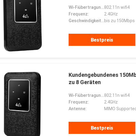
Wi-Fiübertragungsstandard:
802.11n wifi4
Frequenz:
2.4GHz
Geschwindigkeit der drahtlosen Übertragung:
bis zu 150Mbps
Bestpreis
Kundengebundenes 150Mbp
zu 8 Geräten
Wi-Fiübertragungsstandard:
802.11n wifi4
Frequenz:
2.4GHz
Antenne:
MIMO Supported
Bestpreis