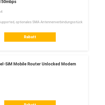
 150mbps
i4
upported, optionales SMA-Antennenverbindungsstück
Rabatt
pel-SiM Mobile Router Unlocked Modem
Rabatt