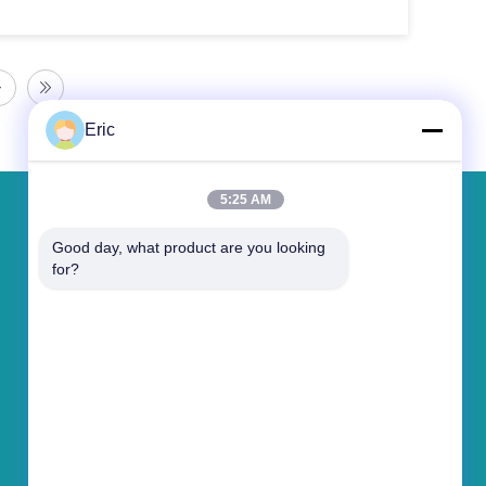
Eric
5:25 AM
Hinterlass eine Nachricht
Good day, what product are you looking 
for?