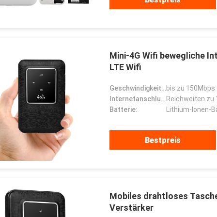
Mini-4G Wifi bewegliche 
LTE Wifi
Geschwindigkeit der drahtlosen Übertragung:
bis zu 150Mbps
Internetanschluss:
Reichweiten zu 
Batterie:
Lithium-Ionen-
Bestpreis
Mobiles drahtloses Tasch
Verstärker