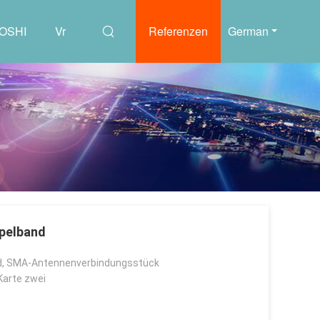
UOSHI
Vr
Referenzen
German
pelband
, SMA-Antennenverbindungsstück
Karte zwei