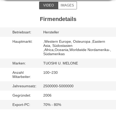
VIDEO
IMAGES
TRETEN
SIE
Firmendetails
MIT
Betriebsart:
Hersteller
UNS
Hauptmarkt:
,Western Europe, Osteuropa ,Eastern
IN
Asia, Südostasien
,Africa,Oceania,Worldwide Nordamerika-,
VERBINDUNG
Südamerikas
Marken:
TUOSHI U. MELONE
NACHRICHTEN
Anzahl
100~230
Mitarbeiter:
FÄLLE
Jahresumsatz:
2500000-5000000
Gegründet:
2006
FORDERN
Export-PC:
70% - 80%
SIE EIN