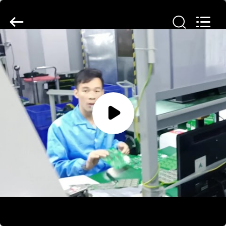
Tuoshi
Network
Communications
Co.,
Ltd.
All
Rights
Reserved.
HAUS
PRODUKTE
ÜBER
UNS
FABRIK-
Shenzhen Tuoshi Network
AUSFLUG
Communications Co., Ltd
QUALITÄTSKONTROLLE