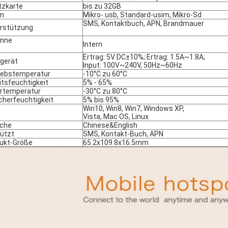
itzkarte
bis zu 32GB
en
Mikro- usb, Standard-usim, Mikro-Sd
SMS, Kontaktbuch, APN, Brandmauer
rstützung
enne
Intern
Ertrag: 5V DC±10%; Ertrag: 1.5A~1.8A;
gerät
Input: 100V~240V, 50Hz~60Hz
iebstemperatur
-10°C zu 60°C
itsfeuchtigkeit
5% - 65%
rtemperatur
-30°C zu 80°C
cherfeuchtigkeit
5% bis 95%
Win10, Win8, Win7, Windows XP,
Vista, Mac OS, Linux
che
Chinese&English
ützt
SMS, Kontakt-Buch, APN
ukt-Größe
65.2x109.8x16.5mm