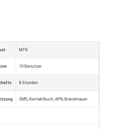
set
MTK
tzer
10 Benutzer
chafts
8 Stunden
ützung
SMS, Kontaktbuch, APN, Brandmauer