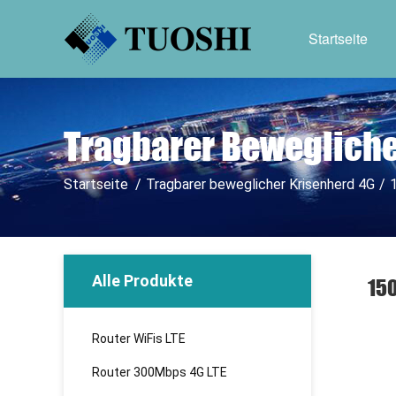
Startseite
Tragbarer Bewegliche
Startseite
/
Tragbarer beweglicher Krisenherd 4G
/
Alle Produkte
150
Router WiFis LTE
Router 300Mbps 4G LTE