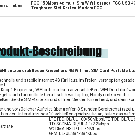
чное сотрудничество.
Freunde, unsere Ehre, zum mit
FCC 150Mbps 4g multi Sim Wifi Hotspot
,
FCC USB 4G
ervorheben
ihnen zu arbeiten.
Tragbares SIM-Karten-Modem FCC
rodukt-Beschreibung
HI setzen drahtlosen Krisenherd 4G Wifi mit SIM Card Portable Lte 
schnelle und stabile Internet 4G für Haus, im Freien, verstopfen gerad
ert.
Knopf: Einpresse, WIFI automatisch anzuschließen, WIFI-Durchlaufwor
zgebrauch für multicle Gerät, solch wir Laptop, Handy und so weiter.
ießen Sie die SIM-Karte an und öffnen Sie den Krisenherd, und dann kö
er und vorzüglicher Auftritt, übertreffen 8 Stunden Bereitschaftszeit,
zer der Unterstützungs 10 schließen gleichzeitig an, teilen das wifi mi
LTE FDD: DL/UL 100/50MbpsLTE TDD: DL/UL
TD-SCDMA: DL/UL 4.2/2.2Mbps
strate
WCDMA: HSDP DL 7.2Mbps
G/M: DL/UL 384/384Kbps