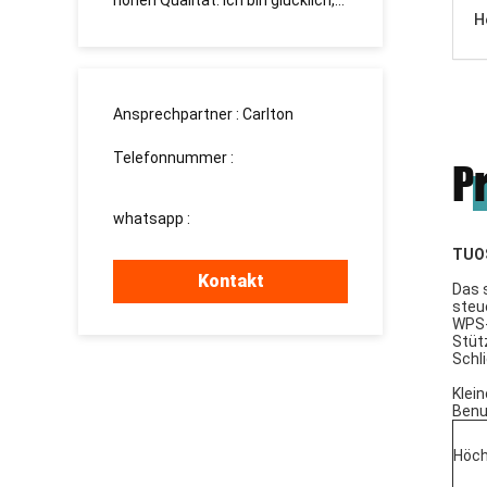
mit
hohen Qualität. Ich bin glücklich,
долгосро
H
Sie zu finden!
Ansprechpartner :
Carlton
Telefonnummer :
P
008613760340811
whatsapp :
+8613760340811
TUOS
Kontakt
Das 
steu
WPS-
Stüt
Schl
Klein
Benut
Höch