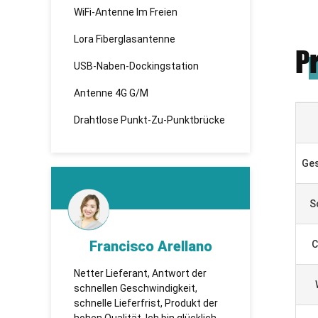
WiFi-Antenne Im Freien
Lora Fiberglasantenne
P
USB-Naben-Dockingstation
Antenne 4G G/M
Drahtlose Punkt-Zu-Punktbrücke
Ges
S
d
Francisco Arellano
K
C
esen,
Netter Lieferant, Antwort der
TUOSHI -
 sie
schnellen Geschwindigkeit,
которая 
te
schnelle Lieferfrist, Produkt der
сотрудни