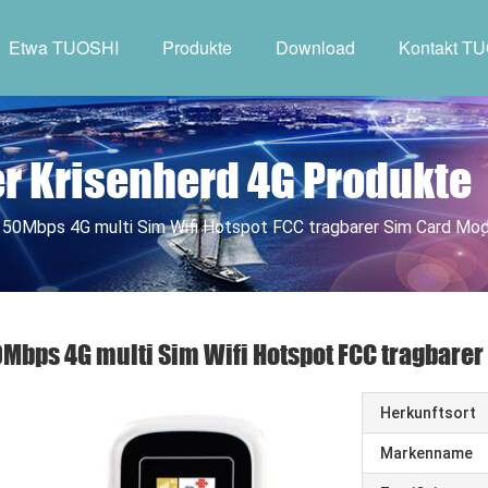
Etwa TUOSHI
Produkte
Download
Kontakt T
r Krisenherd 4G Produkte
150Mbps 4G multi Sim Wifi Hotspot FCC tragbarer Sim Card M
Mbps 4G multi Sim Wifi Hotspot FCC tragbare
Herkunftsort
Markenname