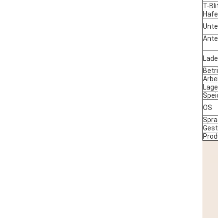
T-Bl
Haf
Unte
Ant
Lade
Betr
Arbe
Lage
Spei
OS
Spra
Gest
Prod