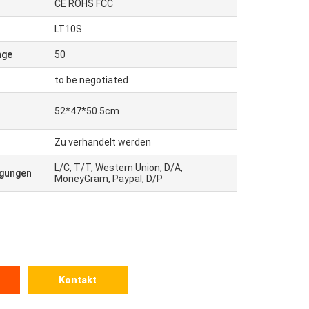
CE ROHS FCC
r
LT10S
nge
50
to be negotiated
52*47*50.5cm
Zu verhandelt werden
L/C, T/T, Western Union, D/A,
ngungen
MoneyGram, Paypal, D/P
Kontakt