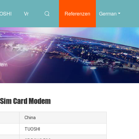
UOSHI
Vr
Referenzen
German
odem
r Sim Card Modem
China
TUOSHI