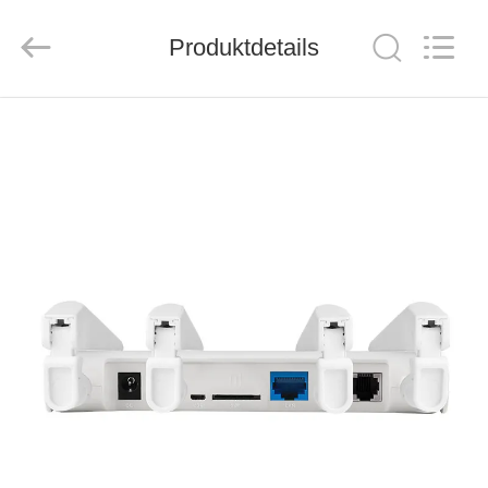
Tuoshi
Network
Communications
Produktdetails
Co.,
Ltd.
All
Rights
Reserved.
HAUS
PRODUKTE
ÜBER
UNS
FABRIK-
AUSFLUG
QUALITÄTSKONTROLLE