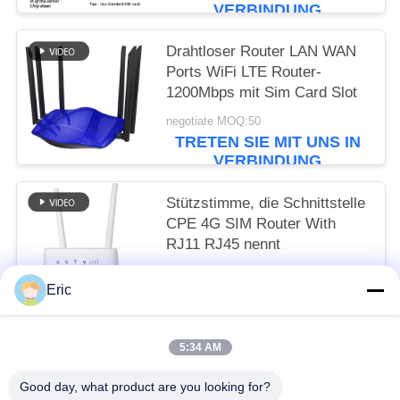
VERBINDUNG
Drahtloser Router LAN WAN
Ports WiFi LTE Router-
1200Mbps mit Sim Card Slot
negotiate MOQ:50
TRETEN SIE MIT UNS IN
VERBINDUNG
Stützstimme, die Schnittstelle
CPE 4G SIM Router With
RJ11 RJ45 nennt
negotiate MOQ:50
Eric
TRETEN SIE MIT UNS IN
VERBINDUNG
5:34 AM
Beliebte Kategorien
Alle
Good day, what product are you looking for?