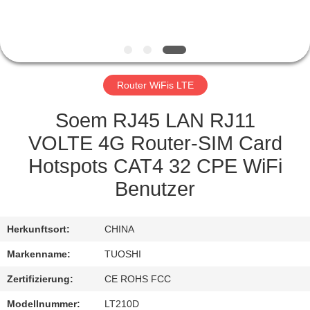
TRETEN
SIE
MIT
Router WiFis LTE
UNS
IN
Soem RJ45 LAN RJ11
VERBINDUNG
VOLTE 4G Router-SIM Card
Hotspots CAT4 32 CPE WiFi
NACHRICHTEN
Benutzer
FÄLLE
Herkunftsort:
CHINA
Markenname:
TUOSHI
FORDERN
Zertifizierung:
CE ROHS FCC
SIE EIN
Modellnummer:
LT210D