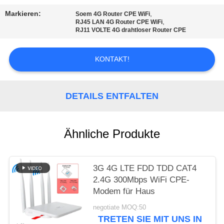
ZITAT
Markieren:
,
Soem 4G Router CPE WiFi
,
RJ45 LAN 4G Router CPE WiFi
RJ11 VOLTE 4G drahtloser Router CPE
VR
KONTAKT!
SITEMAP
DETAILS ENTFALTEN
PRIVACY
POLICY
Ähnliche Produkte
3G 4G LTE FDD TDD CAT4
2.4G 300Mbps WiFi CPE-
Modem für Haus
negotiate MOQ:50
TRETEN SIE MIT UNS IN