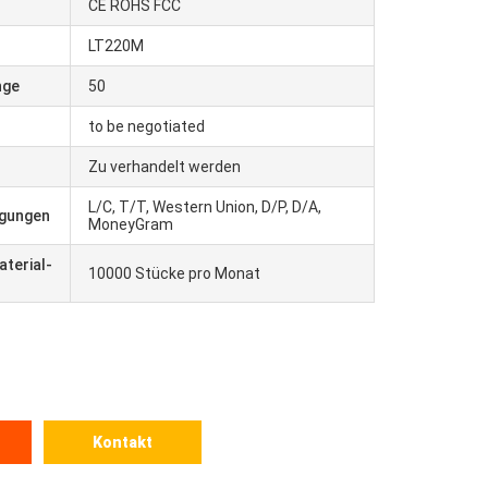
CE ROHS FCC
r
LT220M
nge
50
to be negotiated
Zu verhandelt werden
L/C, T/T, Western Union, D/P, D/A,
ngungen
MoneyGram
terial-
10000 Stücke pro Monat
Kontakt