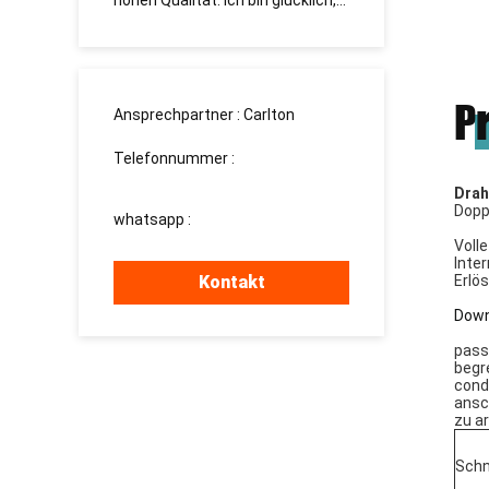
lücklich,
долгосрочное сотрудничество.
Freun
ihnen 
P
Ansprechpartner :
Carlton
Telefonnummer :
008613760340811
Drah
Dopp
whatsapp :
+8613760340811
Voll
Inte
Kontakt
Erlö
Down
pass
begr
cond
ansc
zu ar
Schn