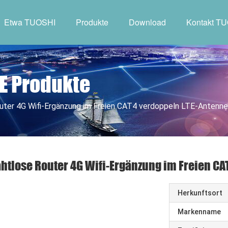
Etwa TUOSHI
Produkte
Download
Kontakt T
E Produkte
uter 4G Wifi-Ergänzung im Freien CAT4 verdoppeln LTE-Antenne
htlose Router 4G Wifi-Ergänzung im Freien CA
Herkunftsort
Markenname