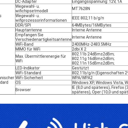
DC-Adapter
Eingangsspannung: 12V, 1A
Wegewahl- u.
MT7628N
wifichipsetmodell
s
Wegewahl- u.
IEEE 802,11 b/g/n
wifiprozessorinformationen
DDR/SPI
64MBytes/16MBytes
Hauptantenne
Interne Antenne
Empfangen Sie
Interne Antenne
Verschiedenartigkeitsantenne
WiFi-Band
2400MHz-2483.5MHz
MIMO für WiFi
2dbi X 2
802.11b 24dBm±2dBm;
Max. Übermittlerenergie für
802.11g 16dBm±2dBm;
WiFi
802.11n 15dBm±2dBm;
LED-Indikator
Gestützt
WiFi-Standard
802.11b/g/n (Eigenschaften 2
nischer
WiFi-Sicherheit
WPA/WPA2
dard
OS
Windows XP, Windows Vista, W
IE (8,0 und späteres), Firefox (
Browser
späteres), Oper (10,0 und spä