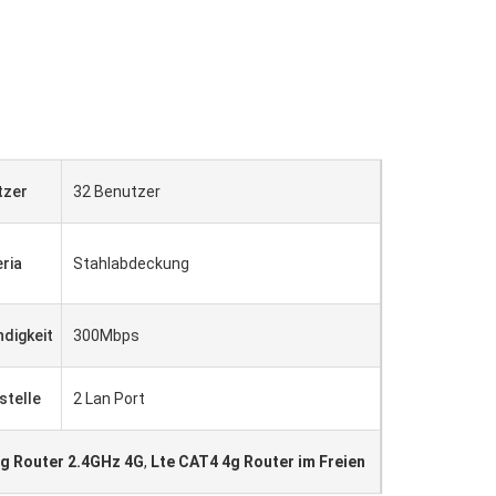
tzer
32 Benutzer
ria
Stahlabdeckung
digkeit
300Mbps
stelle
2 Lan Port
g Router 2.4GHz 4G
,
Lte CAT4 4g Router im Freien