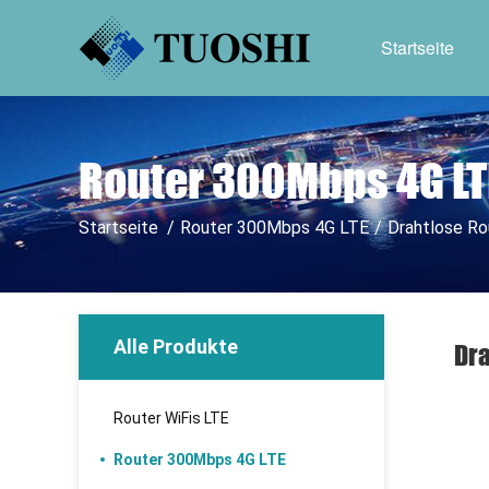
Startseite
Router 300Mbps 4G LT
Startseite
/
Router 300Mbps 4G LTE
/
Drahtlose Ro
Alle Produkte
Dra
Router WiFis LTE
Router 300Mbps 4G LTE