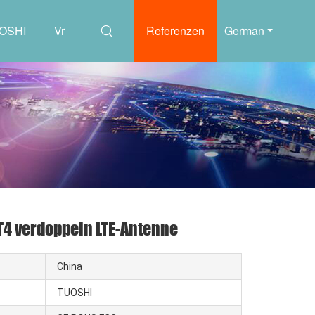
UOSHI
Vr
Referenzen
German
T4 verdoppeln LTE-Antenne
China
TUOSHI