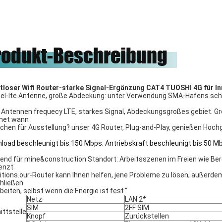
de, unsere Ehre, zum mit
zu arbeiten.
rodukt-Beschreibung
tloser Wifi Router-starke Signal-Ergänzung CAT4 TUOSHI 4G für In
el-lte Antenne, große Abdeckung: unter Verwendung SMA-Hafens schlie
e Antennen frequecy LTE, starkes Signal, Abdeckungsgroßes gebiet. Gr
rnet wann
schen für Ausstellung? unser 4G Router, Plug-and-Play, genießen Hoch
load beschleunigt bis 150 Mbps. Antriebskraft beschleunigt bis 50 
end für mine&construction Standort: Arbeitsszenen im Freien wie B
enzt
itions.our-Router kann Ihnen helfen, jene Probleme zu lösen; außerd
hließen
beiten, selbst wenn die Energie ist fest.“
Netz
LAN 2*
SIM
2FF SIM
ittstelle
Knopf
Zurückstellen