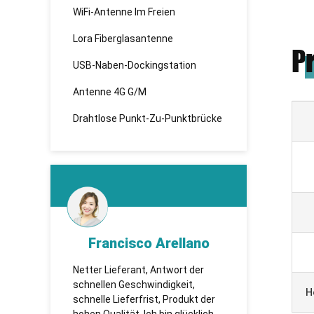
WiFi-Antenne Im Freien
Lora Fiberglasantenne
P
USB-Naben-Dockingstation
Antenne 4G G/M
Drahtlose Punkt-Zu-Punktbrücke
llano
KHADBAATAR
rt der
TUOSHI - надежная компания,
Wir s
eit,
которая впервые установила
mit z
H
odukt der
сотрудничество и имеет
sind g