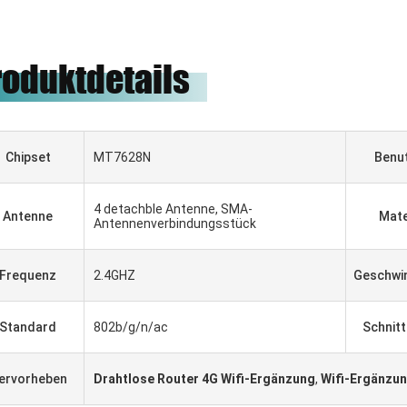
roduktdetails
Chipset
MT7628N
Benu
4 detachble Antenne, SMA-
Antenne
Mate
Antennenverbindungsstück
Frequenz
2.4GHZ
Geschwin
Gabriel Haddad
Standard
802b/g/n/ac
Schnitt
ind zum Arbeiten gewesen,
usammen für 5 Jahre, sie
ervorheben
Drahtlose Router 4G Wifi-Ergänzung
,
Wifi-Ergänzun
uter Lieferant und gute