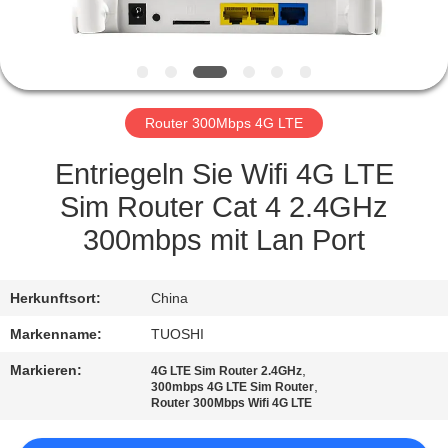
TRETEN
SIE
MIT
Router 300Mbps 4G LTE
UNS
IN
Entriegeln Sie Wifi 4G LTE
VERBINDUNG
Sim Router Cat 4 2.4GHz
300mbps mit Lan Port
NACHRICHTEN
Herkunftsort:
China
FÄLLE
Markenname:
TUOSHI
Markieren:
,
4G LTE Sim Router 2.4GHz
FORDERN
,
300mbps 4G LTE Sim Router
Router 300Mbps Wifi 4G LTE
SIE EIN