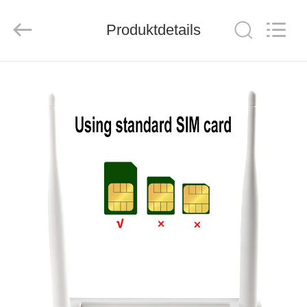
Tuoshi
Network
Communications
Produktdetails
Co.,
Ltd.
All
Rights
Reserved.
HAUS
PRODUKTE
ÜBER
UNS
FABRIK-
AUSFLUG
QUALITÄTSKONTROLLE