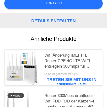
ZITAT
KONTAKT!
VR
DETAILS ENTFALTEN
SITEMAP
Ähnliche Produkte
PRIVACY
POLICY
Wifi Änderung IMEI TTL
Router CPE 4G LTE WIFI
entriegeln 300mbps für
Überwachungskamera
to be negotiated MOQ:50
TRETEN SIE MIT UNS IN
VERBINDUNG
Router 300Mbps drahtloses
Wifi FDD TDD der Katzen-4
abnehmbares Antennen-4G