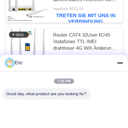
LTE CPE-Modem-Ethernet
negotiate MOQ:50
fahl
TRETEN SIE MIT UNS IN
VERBINDUNG
Router CAT4 32User RJ45
Vodafones TTL IMEI
drahtloser 4G Wifi Änderungs-
300Mbps CPE
negotiate MOQ:50
Eric
TRETEN SIE MIT UNS IN
VERBINDUNG
7:25 PM
Beliebte Kategorien
Alle
Good day, what product are you looking for?
Router WiFis LTE
Router 300Mbps 4G LTE
LTE-Router Volte
Doppel-SiM Mobile Router