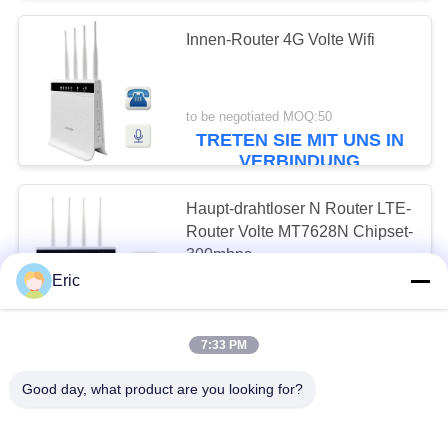
Innen-Router 4G Volte Wifi
26
4G LTE CPE-Router
to be negotiated MOQ:50
im Freien
TRETEN SIE MIT UNS IN
VERBINDUNG
Haupt-drahtloser N Router LTE-
Router Volte MT7628N Chipset-
300mbps
10
Eric
to be negotiated MOQ:50
Strecken-Ergänzung
CONTACT
USBs WiFi
7:33 PM
Tischplatten-drahtloser
Good day, what product are you looking for?
Doppelbandrouter 4G Volte Wifi
der Router-5dbi Antennen-
1200Mbps