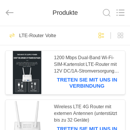
Tuoshi
Network
Communications
Produkte
Co.,
Ltd.
All
Rights
Reserved.
HAUS
42
LTE-Router Volte
Router WiFis LTE
PRODUKTE
1200 Mbps Dual-Band Wi-Fi-
SIM-Kartenslot LTE-Router mit
ÜBER
12V DC/1A-Stromversorgung
UNS
und WPS-Taste
TRETEN SIE MIT UNS IN
VERBINDUNG
62
FABRIK-
Router 300Mbps 4G
AUSFLUG
Wireless LTE 4G Router mit
externen Antennen (unterstützt
LTE
bis zu 32 Geräte)
QUALITÄTSKONTROLLE
TRETEN SIE MIT UNS IN