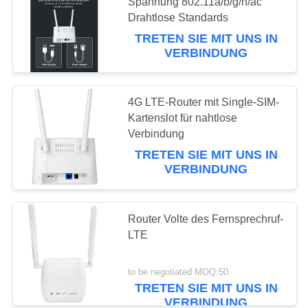
ZITAT
Spannung 802.11a/b/g/n/ac
Drahtlose Standards
TRETEN SIE MIT UNS IN
VR
56
VERBINDUNG
Router 5G WiFi
SITEMAP
4G LTE-Router mit Single-SIM-
Kartenslot für nahtlose
PRIVACY
Verbindung
TRETEN SIE MIT UNS IN
POLICY
VERBINDUNG
27
Router Volte des Fernsprechruf-
5G Outdoor CPE
LTE
to be negotiated MOQ:50
TRETEN SIE MIT UNS IN
VERBINDUNG