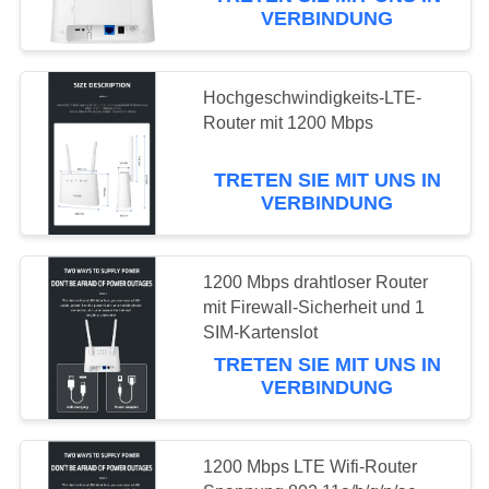
VERBINDUNG
TRETEN
SIE
38
Hochgeschwindigkeits-LTE-
MIT
Router mit 1200 Mbps
UNS
LTE-Router Volte
IN
TRETEN SIE MIT UNS IN
VERBINDUNG
VERBINDUNG
NACHRICHTEN
1200 Mbps drahtloser Router
mit Firewall-Sicherheit und 1
37
SIM-Kartenslot
FÄLLE
TRETEN SIE MIT UNS IN
Doppel-SiM Mobile
VERBINDUNG
Router
FORDERN
SIE EIN
1200 Mbps LTE Wifi-Router