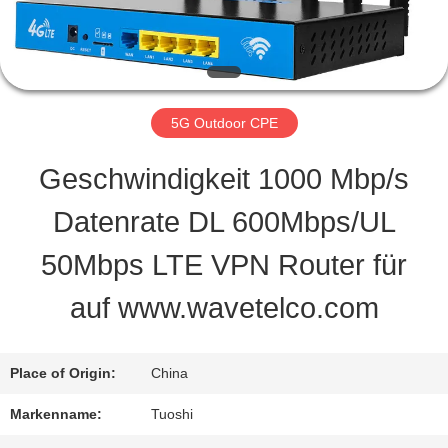
QUALITÄTSKONTROLLE
TRETEN
5G Outdoor CPE
SIE
Geschwindigkeit 1000 Mbp/s
MIT
Datenrate DL 600Mbps/UL
UNS
50Mbps LTE VPN Router für
IN
auf www.wavetelco.com
VERBINDUNG
Place of Origin:
China
NACHRICHTEN
Markenname:
Tuoshi