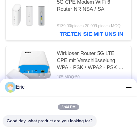
5G CPE Modem WiFi 6
Router NR NSA / SA
$139.00/pieces 20-999 pieces MOQ:20 Stück
TRETEN SIE MIT UNS IN
VERBINDUNG
Wirkloser Router 5G LTE
CPE mit Verschlüsselung
WPA - PSK / WPA2 - PSK и
1000Mbp WiFi
105 MOQ:50
TRETEN SIE MIT UNS IN
Eric
VERBINDUNG
3:44 PM
Beliebte Kategorien
Alle
Good day, what product are you looking for?
Router WiFis LTE
Router 300Mbps 4G LTE