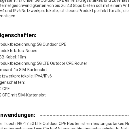
nsgesamt ist unser 5G Outdoor CPE ein leistungsstarkes und zuverläss
nternetgeschwindigkeiten von bis zu 2,3 Gbps bieten soll.mit einem A
Pv4 und IPv6 Netzwerkprotokolle, ist dieses Produkt perfekt für alle, di
enötigen.
igenschaften:
roduktbezeichnung: 5G Outdoor CPE
roduktstatus: Neues
SB-Kabel: 10m
roduktbezeichnung: 5G LTE Outdoor CPE Router
imcard: 1x SIM-Kartenslot
etzwerkprotokolle: IPv4/IPv6
igenschaften:
G CPE
G CPE mit SIM-Kartenslot
nwendungen:
er Tuoshi NR-17 5G LTE Outdoor CPE Router ist ein leistungsstarkes N
ußenbereich eignet.wie GärtenMit seinem Hochgeschwindigkeits-Net