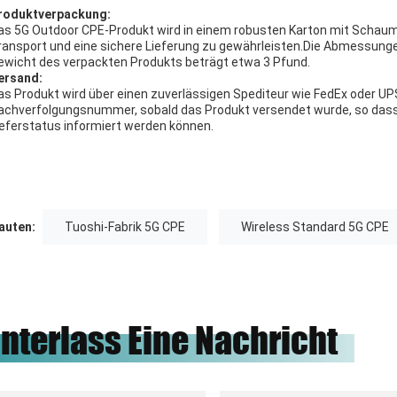
roduktverpackung:
as 5G Outdoor CPE-Produkt wird in einem robusten Karton mit Schau
ransport und eine sichere Lieferung zu gewährleisten.Die Abmessungen 
ewicht des verpackten Produkts beträgt etwa 3 Pfund.
ersand:
as Produkt wird über einen zuverlässigen Spediteur wie FedEx oder UP
achverfolgungsnummer, sobald das Produkt versendet wurde, so dass s
ieferstatus informiert werden können.
uten:
Tuoshi-Fabrik 5G CPE
Wireless Standard 5G CPE
interlass Eine Nachricht