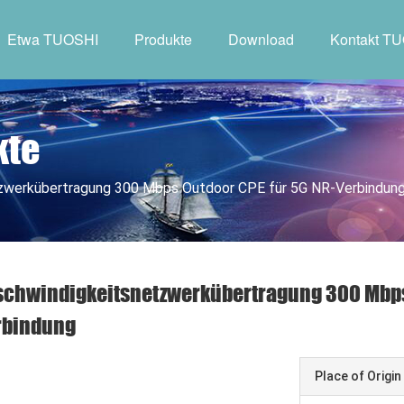
Etwa TUOSHI
Produkte
Download
Kontakt T
kte
zwerkübertragung 300 Mbps Outdoor CPE für 5G NR-Verbindun
chwindigkeitsnetzwerkübertragung 300 Mbps 
rbindung
Place of Origin