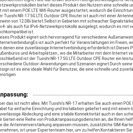
etzwerkprotokollen bietet dieses Produkt den Nutzern eine schnelle u
st mit einem POE LTE Wifi-Router ausgestattet, wodurch die Einrichtun
er Tuoshi NR-17 5G LTE Outdoor CPE Router ist auch mit einer Antenn
ewinn von 12 DBi bietet.Selbst in Gebieten mit schwacher Signalstärk
Pv4- als auch für IPv6-Netzwerkprotokolle ausgelegt, wodurch es mi
ochkompatibel ist.
ieses Produkt eignet sich hervorragend für verschiedene Außenanwe
nternetverbindungEs ist auch perfekt für Veranstaltungen im Freien, w
ei denen eine zuverlässige Internetverbindung erforderlich ist.Dieses 
ußenbüros und Arbeitsplätzen., wo die Mitarbeiter mit dem Internet ve
bschließend ist der Tuoshi NR-17 5G LTE Outdoor CPE Router ein leist
erschiedene Outdoor-Anwendungen und Szenarien eignet.Durch seine fo
esign ist es eine ideale Wahl für Benutzer, die eine schnelle und zuv
enötigen.
npassung:
ber das ist nicht alles. Mit Tuoshi's NR-17 erhalten Sie auch einen P
abel für einfache Einrichtung und Installation geliefert wird.mit eine
uverlässige Abdeckung und eine stabile Konnektivität auch in den sc
ir bieten eine Reihe von Produktanpassungsdiensten an, die Ihnen he
ie die Antennenverstärkung anpassen müssen, zusätzliche SIM-Karte
ornehmen, ist unser Expertenteam hier, um zu helfen.Kontaktieren Si