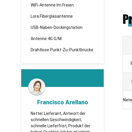
WiFi-Antenne Im Freien
P
Lora Fiberglasantenne
USB-Naben-Dockingstation
Antenne 4G G/M
Drahtlose Punkt-Zu-Punktbrücke
Netw
d
Francisco Arellano
K
esen,
Netter Lieferant, Antwort der
TUOSHI -
 sie
schnellen Geschwindigkeit,
которая 
te
schnelle Lieferfrist, Produkt der
сотрудни