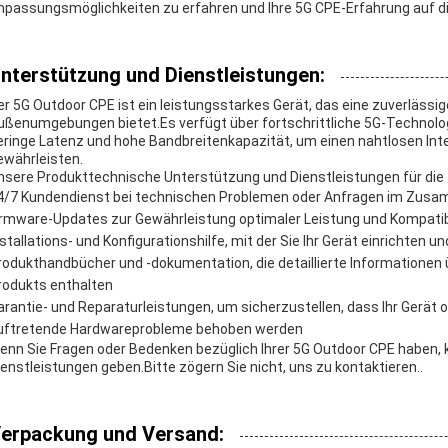
npassungsmöglichkeiten zu erfahren und Ihre 5G CPE-Erfahrung auf di
nterstützung und Dienstleistungen:
er 5G Outdoor CPE ist ein leistungsstarkes Gerät, das eine zuverlässig
ußenumgebungen bietet.Es verfügt über fortschrittliche 5G-Technologie
eringe Latenz und hohe Bandbreitenkapazität, um einen nahtlosen Inter
ewährleisten.
nsere Produkttechnische Unterstützung und Dienstleistungen für di
4/7 Kundendienst bei technischen Problemen oder Anfragen im Zus
irmware-Updates zur Gewährleistung optimaler Leistung und Kompatib
nstallations- und Konfigurationshilfe, mit der Sie Ihr Gerät einrichten 
rodukthandbücher und -dokumentation, die detaillierte Informationen
rodukts enthalten
arantie- und Reparaturleistungen, um sicherzustellen, dass Ihr Gerät
uftretende Hardwareprobleme behoben werden
enn Sie Fragen oder Bedenken bezüglich Ihrer 5G Outdoor CPE haben, 
ienstleistungen geben.Bitte zögern Sie nicht, uns zu kontaktieren..
erpackung und Versand: