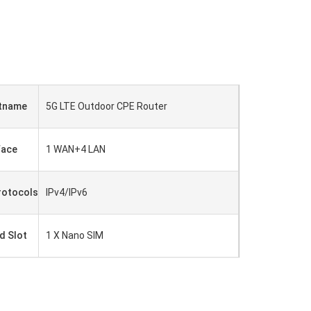
tname
5G LTE Outdoor CPE Router
face
1 WAN+4 LAN
rotocols
IPv4/IPv6
d Slot
1 X Nano SIM