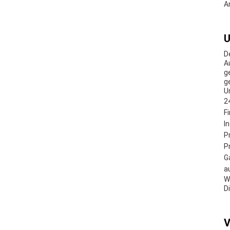
A
U
D
A
g
g
U
2
F
I
P
P
G
a
W
D
V