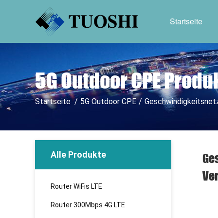
Startseite
5G Outdoor CPE Produ
Startseite
/
5G Outdoor CPE
/
Geschwindigkeitsnet
Alle Produkte
Ges
Ve
Router WiFis LTE
Router 300Mbps 4G LTE