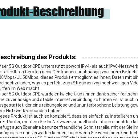
чное сотрудничество.
Freunde, unsere Ehre, zum mit
rodukt-Beschreibung
ihnen zu arbeiten.
eschreibung des Produkts:
nser 5G Outdoor CPE unterstützt sowohl IPv4- als auch IPv6-Netzwerk
uf allen Ihren Geräten genießen können, unabhängig von ihrem Betrieb
00Mbps/UL 50Mbps, dieses Produkt ermöglicht es Ihnen, Daten mit bl
nd hochzuladen, was es perfekt zum Streamen von hochwertigen Vide
urfen im Web macht.
nser 5G Outdoor CPE wurde entwickelt, um Ihnen dank seiner fortschr
ine zuverlässige und stabile Internetverbindung zu bieten.Es ist auch
usgestattet, der eine reibungslose und ununterbrochene Leistung gew
em Netzwerk verbunden haben.
ieses Produkt ist auch so konzipiert, dass es einfach zu installieren
i-Fi-Router, mit dem Sie Ihr Netzwerk schnell und einfach einrichten k
erfügt auch über eine benutzerfreundliche Schnittstelle, mit der Sie 
onfigurieren und verwalten können, auch wenn Sie wenig oder kein te