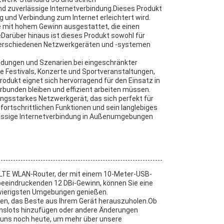
nd zuverlässige Internetverbindung.Dieses Produkt
g und Verbindung zum Internet erleichtert wird.
e mit hohem Gewinn ausgestattet, die einen
eDarüber hinaus ist dieses Produkt sowohl für
t verschiedenen Netzwerkgeräten und -systemen
ndungen und Szenarien.bei eingeschränkter
ie Festivals, Konzerte und Sportveranstaltungen,
Produkt eignet sich hervorragend für den Einsatz in
rbunden bleiben und effizient arbeiten müssen.
ungsstarkes Netzwerkgerät, das sich perfekt für
rtschrittlichen Funktionen und sein langlebiges
erlässige Internetverbindung in Außenumgebungen
OE LTE WLAN-Router, der mit einem 10-Meter-USB-
m beeindruckenden 12 DBi-Gewinn, können Sie eine
hwierigsten Umgebungen genießen.
lfen, das Beste aus Ihrem Gerät herauszuholen.Ob
nslots hinzufügen oder andere Änderungen
e uns noch heute, um mehr über unsere