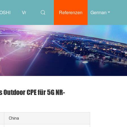
UOSHI
Vr
Referenzen
German
g
Outdoor CPE für 5G NR-
China