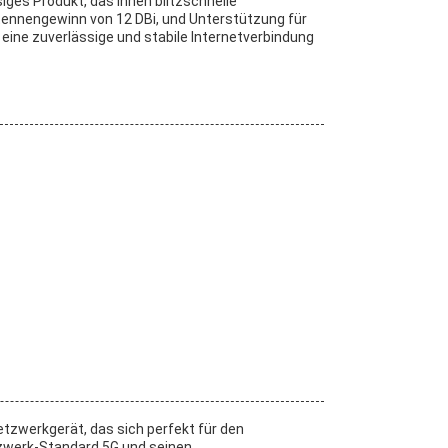
iges Produkt, das Ihnen blitzschnelle
ntennengewinn von 12 DBi, und Unterstützung für
e eine zuverlässige und stabile Internetverbindung
etzwerkgerät, das sich perfekt für den
zwerk-Standard 5G und seinen