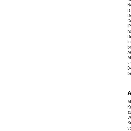
N
i
D
G
I
h
D
I
b
A
A
v
D
b
A
A
K
z
W
S
v