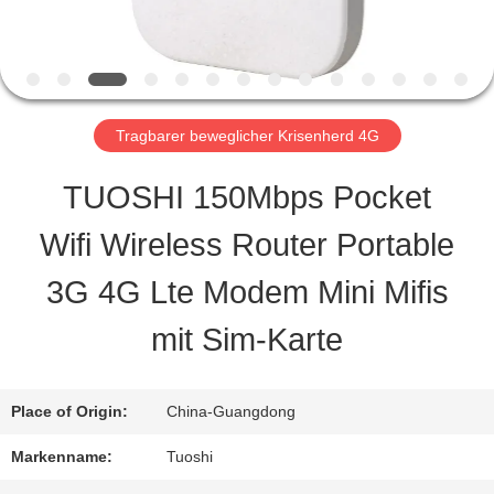
QUALITÄTSKONTROLLE
TRETEN
Tragbarer beweglicher Krisenherd 4G
SIE
TUOSHI 150Mbps Pocket
MIT
Wifi Wireless Router Portable
UNS
3G 4G Lte Modem Mini Mifis
IN
mit Sim-Karte
VERBINDUNG
Place of Origin:
China-Guangdong
NACHRICHTEN
Markenname:
Tuoshi