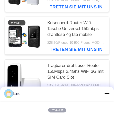
$28.60/Pieces 50-999 Pieces MOQ:50 Stücke
TRETEN SIE MIT UNS IN
VERBINDUNG
Krisenherd-Router Wifi-
Tasche Universel 150mbps
drahtlose 4g Lte mobile
$28.60/Pieces 10-999 Pieces MOQ:10 Stücke
TRETEN SIE MIT UNS IN
VERBINDUNG
Tragbarer drahtloser Router
150Mbps 2.4Ghz WiFi 3G mit
SIM Card Slot
$35.00/Pieces 500-9999 Pieces MOQ:500 Stücke
TRETEN SIE MIT UNS IN
Eric
VERBINDUNG
7:54 AM
Beliebte Kategorien
Alle