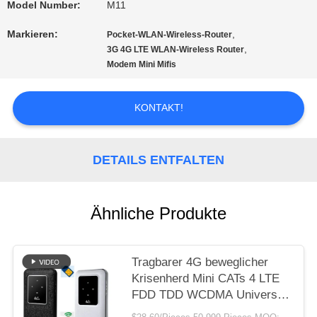
Model Number:
M11
FÄLLE
Markieren:
,
Pocket-WLAN-Wireless-Router
,
3G 4G LTE WLAN-Wireless Router
FORDERN
Modem Mini Mifis
SIE EIN
KONTAKT!
ZITAT
DETAILS ENTFALTEN
VR
Ähnliche Produkte
SITEMAP
Tragbarer 4G beweglicher
Krisenherd Mini CATs 4 LTE
PRIVACY
FDD TDD WCDMA Universal-
4g Lte
POLICY