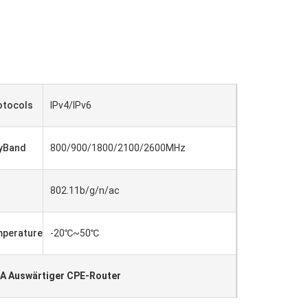
otocols
IPv4/IPv6
yBand
800/900/1800/2100/2600MHz
802.11b/g/n/ac
mperature
-20℃~50℃
A Auswärtiger CPE-Router