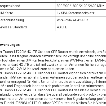
Frequenzband
800/900/1800/2100/2600 MHz
IM Karte
1x SIM-Kartensteckplatz
Verschlüsselung
WPA-PSK/WPA2-PSK
Wireless-Standard
4G LTE
nwendungen:
er Tuoshi LT220M 4G LTE Outdoor CPE Router wurde entwickelt, um Sie
alten.Es ist tragbar, einfach einzurichten und verfügt über eine abneh
erfügt über einen SIM-Kartensteckplatz, einen WAN-Port, einen LAN-Po
unkstandard 4G LTE und ist mit zwei externen Antennen für hervorra
ber ein DC 12V/1A-Netzteil zum bequemen Laden.
er Tuoshi LT220M 4G LTE Outdoor CPE Router eignet sich perfekt für 
andern.Mit seinen abnehmbaren Antennen sorgt er auch an entlegenen
uch hervorragend für kleine Unternehmen, die eine zuverlässige Inte
röße und Tragbarkeit lässt es sich problemlos überall hin mitnehmen.
er Tuoshi LT220M 4G LTE Outdoor CPE Router ist das ideale Gerät für 
erbindung sorgt es dafür, dass Sie überall verbunden und produktiv bl
bnehmbaren Antennen einen bemerkenswerten Signalempfang, perfekt 
en Tuoshi LT220M 4G LTE Outdoor CPE Router und bleiben Sie in Verbi