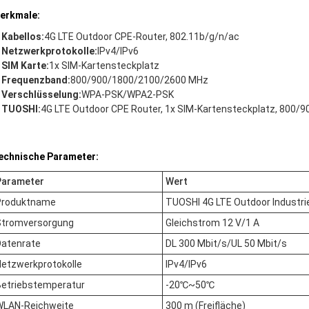
erkmale:
Kabellos:
4G LTE Outdoor CPE-Router, 802.11b/g/n/ac
Netzwerkprotokolle:
IPv4/IPv6
SIM Karte:
1x SIM-Kartensteckplatz
Frequenzband:
800/900/1800/2100/2600 MHz
Verschlüsselung:
WPA-PSK/WPA2-PSK
TUOSHI:
4G LTE Outdoor CPE Router, 1x SIM-Kartensteckplatz, 800
echnische Parameter:
Parameter
Wert
Produktname
TUOSHI 4G LTE Outdoor Industr
Stromversorgung
Gleichstrom 12 V/1 A
Datenrate
DL 300 Mbit/s/UL 50 Mbit/s
etzwerkprotokolle
IPv4/IPv6
Betriebstemperatur
-20℃~50℃
WLAN-Reichweite
300 m (Freifläche)