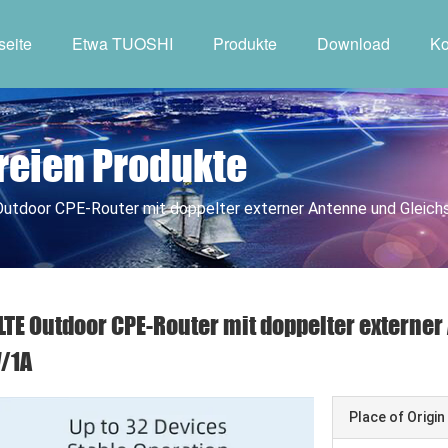
seite
Etwa TUOSHI
Produkte
Download
Ko
Freien Produkte
Outdoor CPE-Router mit doppelter externer Antenne und Gleic
LTE Outdoor CPE-Router mit doppelter extern
/1A
Place of Origin