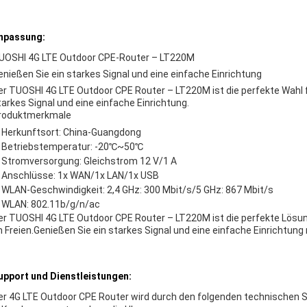
npassung:
UOSHI 4G LTE Outdoor CPE-Router – LT220M
enießen Sie ein starkes Signal und eine einfache Einrichtung
er TUOSHI 4G LTE Outdoor CPE Router – LT220M ist die perfekte Wahl 
tarkes Signal und eine einfache Einrichtung.
roduktmerkmale
Herkunftsort: China-Guangdong
Betriebstemperatur: -20℃~50℃
Stromversorgung: Gleichstrom 12 V/1 A
Anschlüsse: 1x WAN/1x LAN/1x USB
WLAN-Geschwindigkeit: 2,4 GHz: 300 Mbit/s/5 GHz: 867 Mbit/s
WLAN: 802.11b/g/n/ac
er TUOSHI 4G LTE Outdoor CPE Router – LT220M ist die perfekte Lösu
m Freien.Genießen Sie ein starkes Signal und eine einfache Einrichtung
upport und Dienstleistungen:
er 4G LTE Outdoor CPE Router wird durch den folgenden technischen S