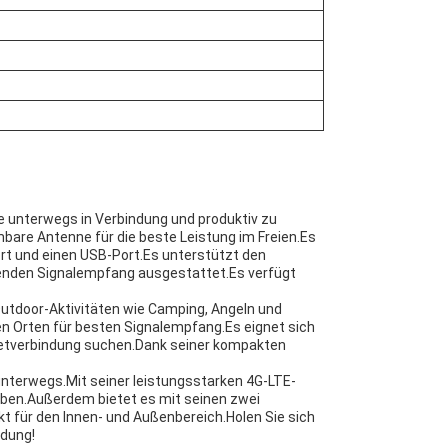
 unterwegs in Verbindung und produktiv zu
mbare Antenne für die beste Leistung im Freien.Es
rt und einen USB-Port.Es unterstützt den
genden Signalempfang ausgestattet.Es verfügt
Outdoor-Aktivitäten wie Camping, Angeln und
 Orten für besten Signalempfang.Es eignet sich
rnetverbindung suchen.Dank seiner kompakten
unterwegs.Mit seiner leistungsstarken 4G-LTE-
eiben.Außerdem bietet es mit seinen zwei
für den Innen- und Außenbereich.Holen Sie sich
ndung!