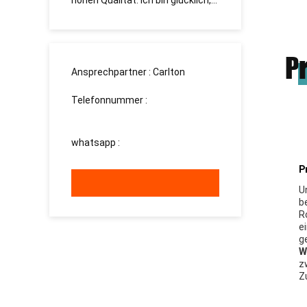
hohen Qualität. Ich bin glücklich,
долгосрочное сотр
Sie zu finden!
P
Ansprechpartner :
Carlton
Telefonnummer :
008613760340811
whatsapp :
+8613760340811
P
U
b
R
e
g
W
z
Z