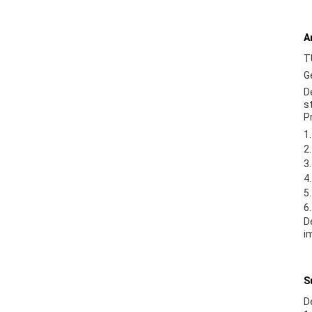
A
T
G
D
s
P
D
i
S
D