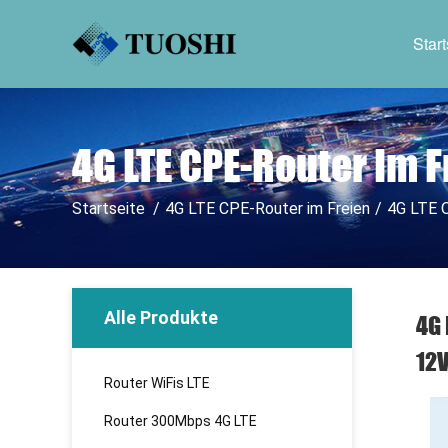
Start
4G LTE CPE-Router Im 
Startseite
/
4G LTE CPE-Router im Freien
/
4G LTE 
Alle Produkte
4G 
12V
Router WiFis LTE
Router 300Mbps 4G LTE