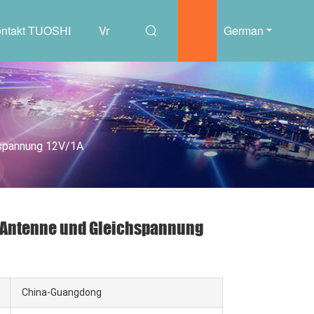
ntakt TUOSHI
Vr
German
hspannung 12V/1A
er Antenne und Gleichspannung
China-Guangdong