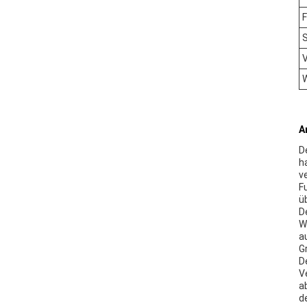
S
A
D
h
v
F
ü
D
W
a
G
D
V
a
d