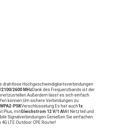
, die drahtlose Hochgeschwindigkeitsverbindungen
/2100/2600 MHz
Dank des Frequenzbands ist der
ereitzustellen.Außerdem lässt es sich einfach
eifen können.Um sichere Verbindungen zu
/WPA2-PSK
Verschlüsselung.Es hat auch
1x
t.Plus, mit
Gleichstrom 12 V/1 A
Mit Netzteil und
bile Signalverbindungen.Genießen Sie einfachen
 4G LTE Outdoor CPE Router!