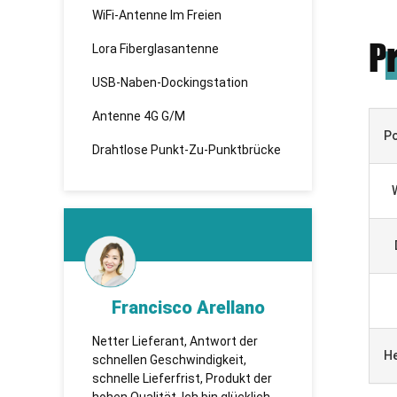
WiFi-Antenne Im Freien
P
Lora Fiberglasantenne
USB-Naben-Dockingstation
Antenne 4G G/M
P
Drahtlose Punkt-Zu-Punktbrücke
Francisco Arellano
KHADBA
Netter Lieferant, Antwort der
TUOSHI - надежная 
H
schnellen Geschwindigkeit,
которая впервые у
schnelle Lieferfrist, Produkt der
сотрудничество и 