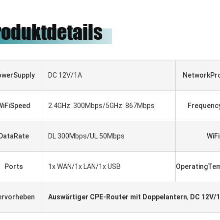
roduktdetails
owerSupply
DC 12V/1A
NetworkPr
WiFiSpeed
2.4GHz: 300Mbps/5GHz: 867Mbps
Frequenc
DataRate
DL 300Mbps/UL 50Mbps
WiFi
Ports
1x WAN/1x LAN/1x USB
OperatingTe
ATAR
Gabriel Haddad
компания,
Wir sind zum Arbeiten gewesen,
ervorheben
Auswärtiger CPE-Router mit Doppelantern
,
DC 12V/1
становила
mit zusammen für 5 Jahre, sie
имеет
sind guter Lieferant und gute