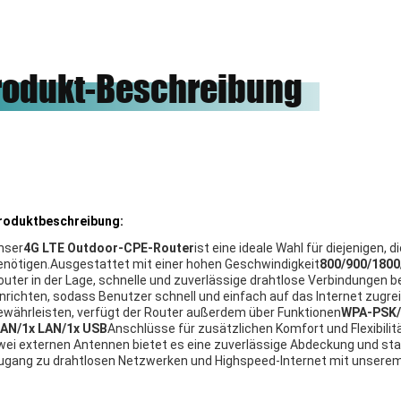
удничество.
Freunde, unsere Ehre, zum mit
ihnen zu arbeiten.
rodukt-Beschreibung
roduktbeschreibung:
nser
4G LTE Outdoor-CPE-Router
ist eine ideale Wahl für diejenigen
enötigen.Ausgestattet mit einer hohen Geschwindigkeit
800/900/1800
outer in der Lage, schnelle und zuverlässige drahtlose Verbindungen b
inrichten, sodass Benutzer schnell und einfach auf das Internet zugr
ewährleisten, verfügt der Router außerdem über Funktionen
WPA-PSK
AN/1x LAN/1x USB
Anschlüsse für zusätzlichen Komfort und Flexibilitä
wei externen Antennen bietet es eine zuverlässige Abdeckung und sta
ugang zu drahtlosen Netzwerken und Highspeed-Internet mit unserem