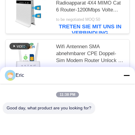
Radioapparat 4X4 MIMO Cat
6 Router-1200Mbps Volte
TR069 CA
to be negotiated MOQ:50
TRETEN SIE MIT UNS IN
VERBINDUNG
Wifi Antennen SMA
abnehmbarer CPE Doppel-
Sim Modem Router Unlock 4g
drahtloses LTE 150mbps
to be negotiated MOQ:50
Eric
TRETEN SIE MIT UNS IN
VERBINDUNG
11:38 PM
Beliebte Kategorien
Alle
Good day, what product are you looking for?
Router WiFis LTE
Router 300Mbps 4G LTE