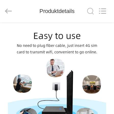
Tuoshi
Network
Communications
Produktdetails
Co.,
Ltd.
All
Rights
Reserved.
HAUS
PRODUKTE
ÜBER
UNS
FABRIK-
AUSFLUG
QUALITÄTSKONTROLLE