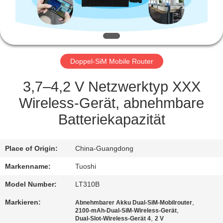
TRETEN
SIE
MIT
Doppel-SiM Mobile Router
UNS
IN
3,7–4,2 V Netzwerktyp XXX
VERBINDUNG
Wireless-Gerät, abnehmbare
Batteriekapazität
NACHRICHTEN
Place of Origin:
China-Guangdong
FÄLLE
Markenname:
Tuoshi
Model Number:
LT310B
FORDERN
Markieren:
,
Abnehmbarer Akku Dual-SiM-Mobilrouter
SIE EIN
,
2100-mAh-Dual-SiM-Wireless-Gerät
,
Dual-Slot-Wireless-Gerät 4
2 V