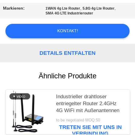
ZITAT
Markieren:
,
,
1WAN 4g Lte Router
5.8G 4g Lte Router
SMA 4G LTE Industrierouter
VR
KONTAKT!
SITEMAP
DETAILS ENTFALTEN
PRIVACY
POLICY
Ähnliche Produkte
Industrieller drahtloser
entriegelter Router 2.4GHz
4G WiFi mit Außenantennen
to be negotiated MOQ:50
TRETEN SIE MIT UNS IN
VERBINDUNG