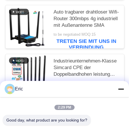
Auto tragbarer drahtloser Wifi-
Router 300mbps 4g industriell
mit Außenantenne SMA
to be negotiated MOQ:15
TRETEN SIE MIT UNS IN
VERBINDUNG
Industrieunternehmen-Klasse
Simcard CPE der
Doppelbandhohen leistung
1200Mbps drahtlose Router
to be negotiated MOQ:50
4g/5g
Eric
TRETEN SIE MIT UNS IN
VERBINDUNG
2:29 PM
Beliebte Kategorien
Alle
Good day, what product are you looking for?