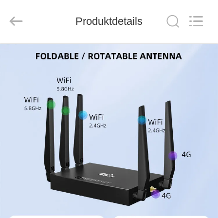
Tuoshi
Network
Communications
Produktdetails
Co.,
Ltd.
All
Rights
Reserved.
HAUS
PRODUKTE
ÜBER
UNS
FABRIK-
AUSFLUG
QUALITÄTSKONTROLLE