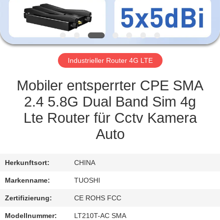
TRETEN
SIE
MIT
Industrieller Router 4G LTE
UNS
IN
Mobiler entsperrter CPE SMA
VERBINDUNG
2.4 5.8G Dual Band Sim 4g
Lte Router für Cctv Kamera
NACHRICHTEN
Auto
FÄLLE
Herkunftsort:
CHINA
Markenname:
TUOSHI
FORDERN
Zertifizierung:
CE ROHS FCC
SIE EIN
Modellnummer:
LT210T-AC SMA