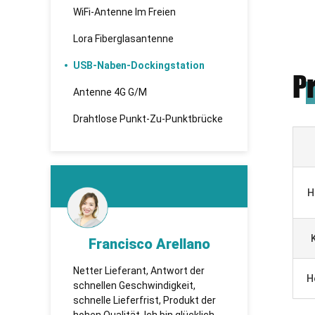
WiFi-Antenne Im Freien
Lora Fiberglasantenne
USB-Naben-Dockingstation
P
Antenne 4G G/M
Drahtlose Punkt-Zu-Punktbrücke
H
Francisco Arellano
KHADBAATAR
etter Lieferant, Antwort der
TUOSHI - надежная компан
H
chnellen Geschwindigkeit,
которая впервые установ
chnelle Lieferfrist, Produkt der
сотрудничество и имеет