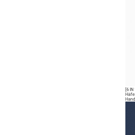
[6 I
Häfe
Hand