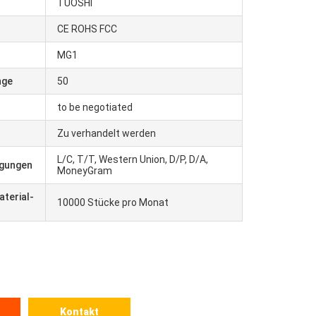
TUOSHI
CE ROHS FCC
r
MG1
nge
50
to be negotiated
Zu verhandelt werden
L/C, T/T, Western Union, D/P, D/A,
ngungen
MoneyGram
terial-
10000 Stücke pro Monat
Kontakt