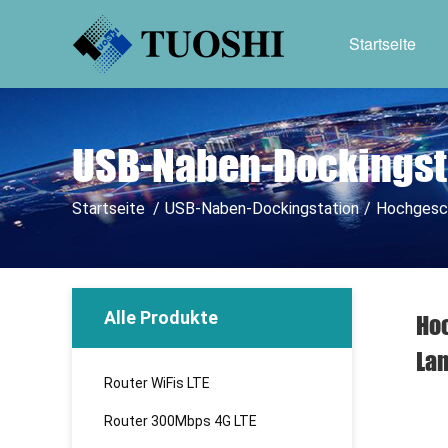
Startseite
USB-Naben-Dockingst
Startseite
/
USB-Naben-Dockingstation
/
Hochgesch
Alle Produkte
Hoc
La
Router WiFis LTE
Router 300Mbps 4G LTE