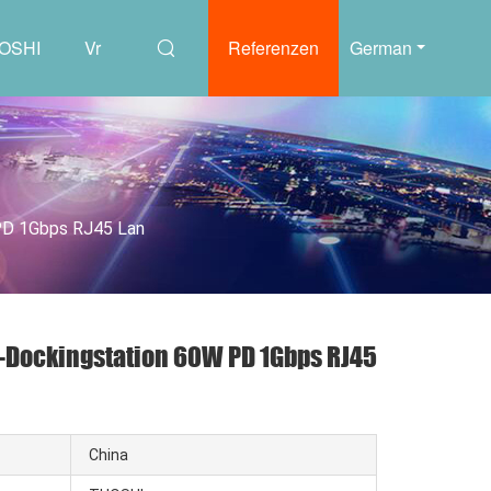
UOSHI
Vr
Referenzen
German
 PD 1Gbps RJ45 Lan
c-Dockingstation 60W PD 1Gbps RJ45
China