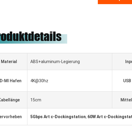
roduktdetails
Material
ABS+aluminum-Legierung
Inp
D-MI Hafen
4K@30hz
USB 
Kabellänge
15cm
Mitte
Gabriel Haddad
ия,
Wir sind zum Arbeiten gewesen,
ervorheben
5Gbps Art c-Dockingstation
,
60W Art c-Dockingsta
ила
mit zusammen für 5 Jahre, sie
sind guter Lieferant und gute