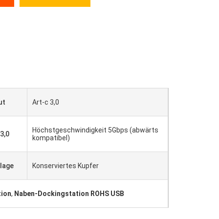
ut
Art-c 3,0
Höchstgeschwindigkeit 5Gbps (abwärts
3,0
kompatibel)
llage
Konserviertes Kupfer
tion
,
Naben-Dockingstation ROHS USB