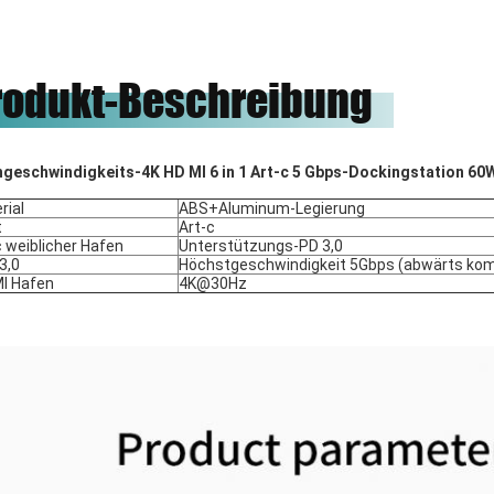
ство.
Freunde, unsere Ehre, zum mit
ihnen zu arbeiten.
rodukt-Beschreibung
geschwindigkeits-4K HD MI 6 in 1 Art-c 5 Gbps-Dockingstation 60
rial
ABS+Aluminum-Legierung
t
Art-c
c weiblicher Hafen
Unterstützungs-PD 3,0
3,0
Höchstgeschwindigkeit 5Gbps (abwärts kom
I Hafen
4K@30Hz