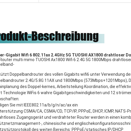
, unsere Ehre, zum mit
 arbeiten.
rodukt-Beschreibung
er-Gigabit Wifi 6 802.11ax 2.4GHz 5G TUOSHI AX1800 drahtloser 
Router multi mimo TUOSHI Ax1800 Wifi 6 2.4G 5G 1800Mbps drahtloser
elband-
stützt Doppelbandrouter des vollen Gigabits wifi6 unter Verwendung d
elbandrouter 2.4G/5.8G 11AX und 1800Mbps (573Mbps+1201Mbps), Dopp
inplanung des Doppel-kernes, Arbeitsteilung Koordination, die effekt
ert Technologie WiFis 6 wahre Gigabitgeschwindigkeiten und 12 strö
nschaften:
lligen Sie mit IEEE802.11a/b/g/n/ac/ax ein
nterstützung CSMA/CA, CSMA/CD, TCP/IP, PPPoE, DHCP, ICMP, NATS-Pr
rahtloses Zugangsgerät und verdrahteter Router werden in einen komb
tütznetzmanagement-, chinesische und englischekonfigurationsschnit
etzstützprotokoll des weiten Bereichs: PPPoE/statisches IP/DHCP