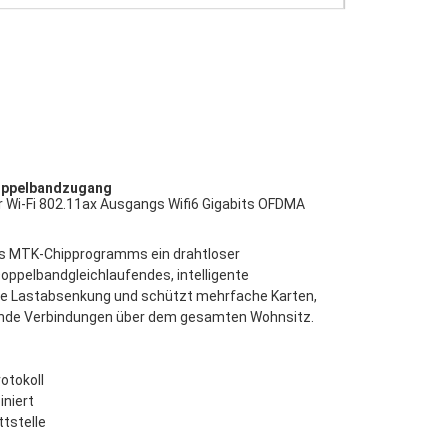
Doppelbandzugang
 Wi-Fi 802.11ax Ausgangs Wifi6 Gigabits OFDMA 
es MTK-Chipprogramms ein drahtloser 
elbandgleichlaufendes, intelligente 
ive Lastabsenkung und schützt mehrfache Karten, 
mende Verbindungen über dem gesamten Wohnsitz.
otokoll
iniert
tstelle