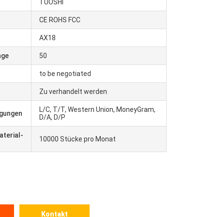
TUOSHI
CE ROHS FCC
r
AX18
nge
50
to be negotiated
Zu verhandelt werden
L/C, T/T, Western Union, MoneyGram,
ngungen
D/A, D/P
terial-
10000 Stücke pro Monat
Kontakt