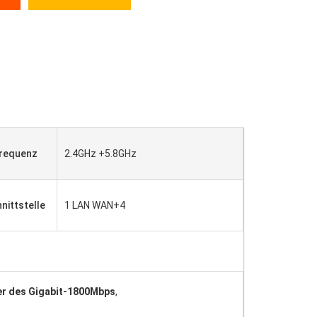
requenz
2.4GHz +5.8GHz
nittstelle
1 LAN WAN+4
er des Gigabit-1800Mbps
,