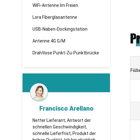
WiFi-Antenne Im Freien
Lora Fiberglasantenne
USB-Naben-Dockingstation
P
Antenne 4G G/M
Drahtlose Punkt-Zu-Punktbrücke
Fiüb
lano
KHADBAATAR
G
 der
TUOSHI - надежная компания,
Wir sin
t,
которая впервые установила
mit zus
ukt der
сотрудничество и имеет
sind gu