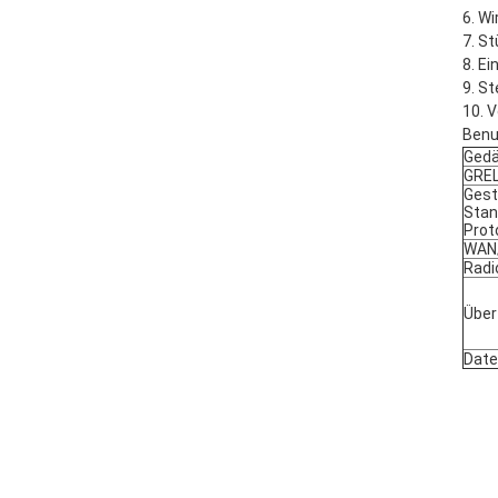
6. W
7. S
8. E
9. S
10. 
Benu
Gedä
GREL
Gest
Stan
Prot
WAN
Radi
Über
Date