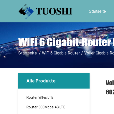
Startseite
WiFi 6 Gigabit-Router
Startseite
/
WiFi 6 Gigabit-Router
/
Voller Gigabit-
Alle Produkte
Vol
802
Router WiFis LTE
Router 300Mbps 4G LTE