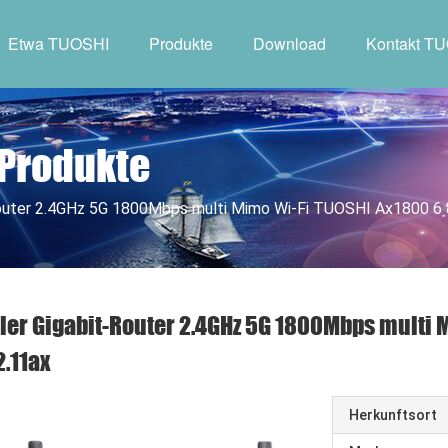
Etwa TUOSHI
Produkte
Download
Kontakt T
 Produkte
Router 2.4GHz 5G 1800Mbps multi Mimo Wi-Fi TUOSHI Ax1800 6
ler Gigabit-Router 2.4GHz 5G 1800Mbps multi 
.11ax
Herkunftsort