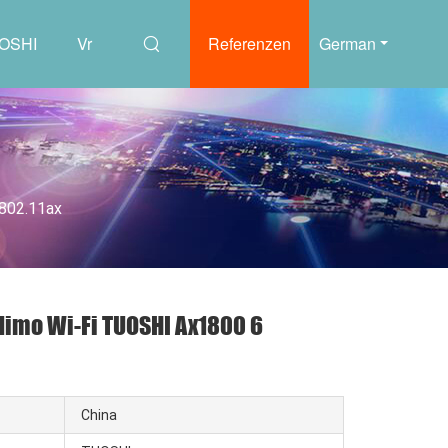
UOSHI
Vr
Referenzen
German
 802.11ax
Mimo Wi-Fi TUOSHI Ax1800 6
China