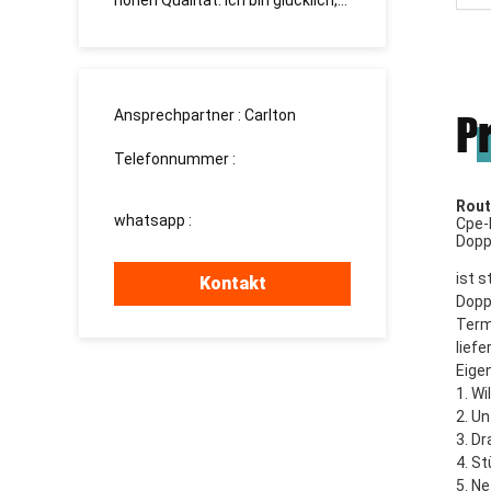
cklich,
долгосрочное сотрудничество.
Freunde
ihnen zu
Ansprechpartner :
Carlton
P
Telefonnummer :
008613760340811
Rout
whatsapp :
+8613760340811
Cpe-
Dopp
ist 
Kontakt
Dopp
Term
lief
Eige
1. 
Wi
2. U
3. D
4. S
5. N