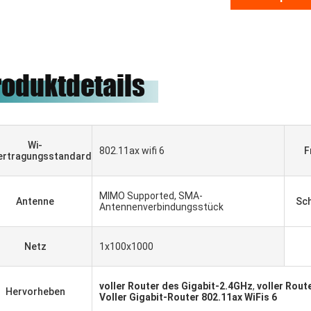
roduktdetails
Wi-
802.11ax wifi 6
F
ertragungsstandard
MIMO Supported, SMA-
Antenne
Sch
Antennenverbindungsstück
abriel Haddad
Netz
1x100x1000
d zum Arbeiten gewesen,
ammen für 5 Jahre, sie
voller Router des Gigabit-2.4GHz
,
voller Rout
Hervorheben
ter Lieferant und gute
Voller Gigabit-Router 802.11ax WiFis 6