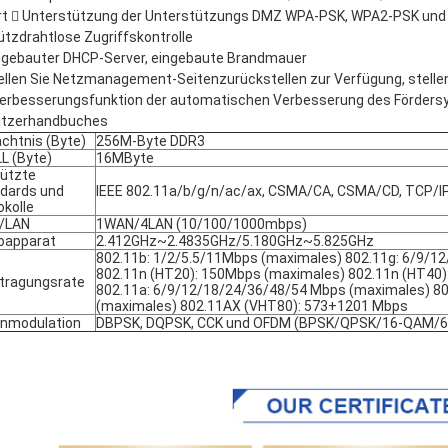
irt  Unterstützung der Unterstützungs DMZ WPA-PSK, WPA2-PSK und 
tützdrahtlose Zugriffskontrolle
ingebauter DHCP-Server, eingebaute Brandmauer
tellen Sie Netzmanagement-Seitenzurückstellen zur Verfügung, stelle
Verbesserungsfunktion der automatischen Verbesserung des Förders
tzerhandbuches
chtnis (Byte)
256M-Byte DDR3
L (Byte)
16MByte
ützte
dards und
IEEE 802.11a/b/g/n/ac/ax, CSMA/CA, CSMA/CD, TCP/IP
okolle
/LAN
1WAN/4LAN (10/100/1000mbps)
oapparat
2.412GHz~2.4835GHz/5.180GHz~5.825GHz
802.11b: 1/2/5.5/11Mbps (maximales) 802.11g: 6/9/
802.11n (HT20): 150Mbps (maximales) 802.11n (HT40)
tragungsrate
802.11a: 6/9/12/18/24/36/48/54 Mbps (maximales) 8
(maximales) 802.11AX (VHT80): 573+1201 Mbps
nmodulation
DBPSK, DQPSK, CCK und OFDM (BPSK/QPSK/16-QAM