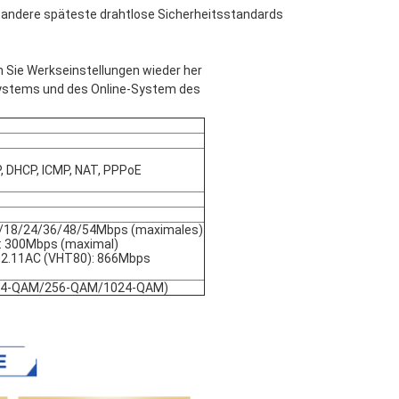
andere späteste drahtlose Sicherheitsstandards
n Sie Werkseinstellungen wieder her
ystems und des Online-System des 
, DHCP, ICMP, NAT, PPPoE
12/18/24/36/48/54Mbps (maximales)
: 300Mbps (maximal)
02.11AC (VHT80): 866Mbps
/64-QAM/256-QAM/1024-QAM)