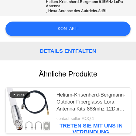
ZITAT
Helium-Krisenherd-Bergmann 915MHz LoRa
Antenna
,
Hexa Antenne des Auftriebs-8dBi
VR
KONTAKT!
SITEMAP
DETAILS ENTFALTEN
PRIVACY
POLICY
Ähnliche Produkte
Helium-Krisenherd-Bergmann-
Outdoor Fiberglasss Lora
Antenna Kits 868mhz 12Dbi
8dbi 5.8dbi hoher Gewinn
contact seller MOQ:1
TRETEN SIE MIT UNS IN
VERBINDUNG