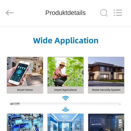
Tuoshi
Network
Communications
Produktdetails
Co.,
Ltd.
All
Rights
Reserved.
HAUS
PRODUKTE
ÜBER
UNS
FABRIK-
AUSFLUG
QUALITÄTSKONTROLLE