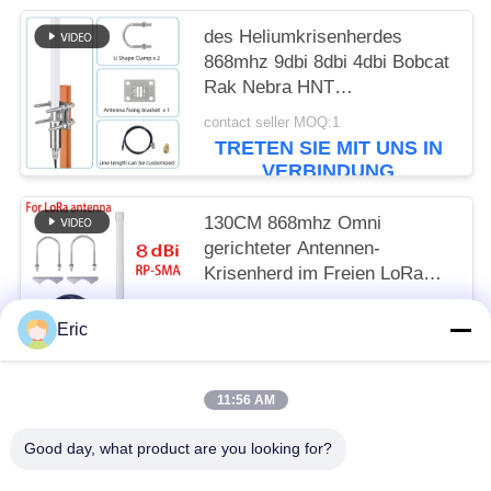
des Heliumkrisenherdes
868mhz 9dbi 8dbi 4dbi Bobcat
Rak Nebra HNT
Antenneninnenausrüstungen
contact seller MOQ:1
lora omni Fiberglas im Freien
TRETEN SIE MIT UNS IN
VERBINDUNG
130CM 868mhz Omni
gerichteter Antennen-
Krisenherd im Freien LoRa
Fiberglass
contact seller MOQ:1
Eric
TRETEN SIE MIT UNS IN
VERBINDUNG
11:56 AM
Beliebte Kategorien
Alle
Good day, what product are you looking for?