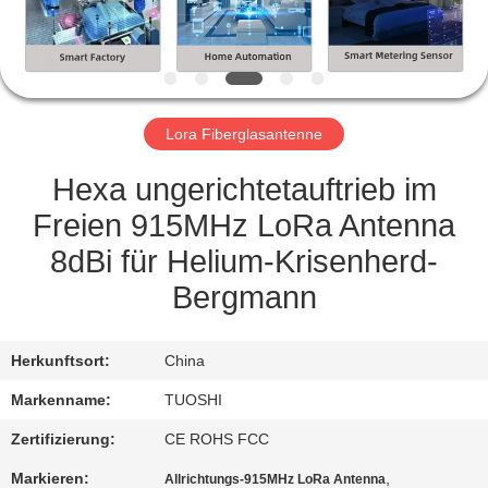
TRETEN
SIE
MIT
Lora Fiberglasantenne
UNS
IN
Hexa ungerichtetauftrieb im
VERBINDUNG
Freien 915MHz LoRa Antenna
8dBi für Helium-Krisenherd-
NACHRICHTEN
Bergmann
FÄLLE
Herkunftsort:
China
Markenname:
TUOSHI
FORDERN
Zertifizierung:
CE ROHS FCC
SIE EIN
Markieren:
,
Allrichtungs-915MHz LoRa Antenna