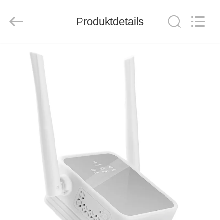
Tuoshi
Network
Communications
Produktdetails
Co.,
Ltd.
All
Rights
Reserved.
HAUS
PRODUKTE
ÜBER
UNS
FABRIK-
AUSFLUG
QUALITÄTSKONTROLLE