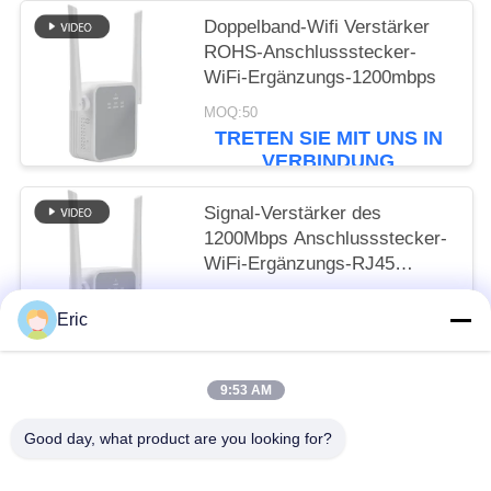
Doppelband-Wifi Verstärker
ROHS-Anschlussstecker-
WiFi-Ergänzungs-1200mbps
MOQ:50
TRETEN SIE MIT UNS IN
VERBINDUNG
Signal-Verstärker des
1200Mbps Anschlussstecker-
WiFi-Ergänzungs-RJ45
mobiler Hafen-4G
MOQ:50
Eric
TRETEN SIE MIT UNS IN
VERBINDUNG
9:53 AM
Beliebte Kategorien
Alle
Good day, what product are you looking for?
Router WiFis LTE
Router 300Mbps 4G LTE