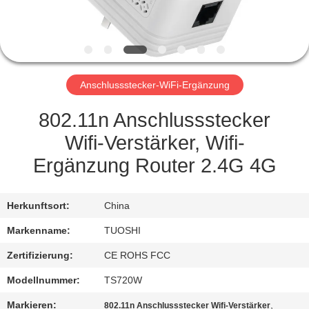
TRETEN
SIE
MIT
Anschlussstecker-WiFi-Ergänzung
UNS
IN
802.11n Anschlussstecker
VERBINDUNG
Wifi-Verstärker, Wifi-
Ergänzung Router 2.4G 4G
NACHRICHTEN
Herkunftsort:
China
FÄLLE
Markenname:
TUOSHI
Zertifizierung:
CE ROHS FCC
FORDERN
Modellnummer:
TS720W
SIE EIN
Markieren:
,
802.11n Anschlussstecker Wifi-Verstärker