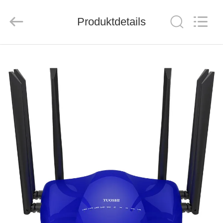
Tuoshi
Network
Communications
Produktdetails
Co.,
Ltd.
All
Rights
Reserved.
HAUS
PRODUKTE
ÜBER
UNS
FABRIK-
AUSFLUG
QUALITÄTSKONTROLLE