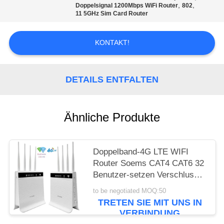
ZITAT
,
,
Doppelsignal 1200Mbps WiFi Router
802
11 5GHz Sim Card Router
VR
KONTAKT!
SITEMAP
DETAILS ENTFALTEN
PRIVACY
POLICY
Ähnliche Produkte
Doppelband-4G LTE WIFI
Router Soems CAT4 CAT6 32
Benutzer-setzen Verschluss
CPE des Band-1200mbps frei
to be negotiated MOQ:50
TRETEN SIE MIT UNS IN
VERBINDUNG