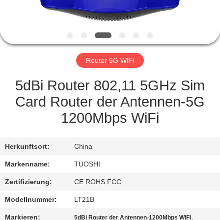
TRETEN
SIE
MIT
Router 5G WiFi
UNS
IN
5dBi Router 802,11 5GHz Sim
VERBINDUNG
Card Router der Antennen-5G
1200Mbps WiFi
NACHRICHTEN
Herkunftsort:
China
FÄLLE
Markenname:
TUOSHI
Zertifizierung:
CE ROHS FCC
FORDERN
Modellnummer:
LT21B
SIE EIN
Markieren:
,
5dBi Router der Antennen-1200Mbps WiFi