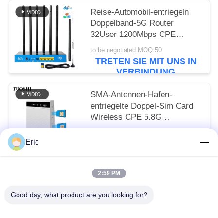
Reise-Automobil-entriegeln
Doppelband-5G Router
32User 1200Mbps CPE
drahtloses LTE FDD TDD
to be negotiated MOQ:50
TRETEN SIE MIT UNS IN
VERBINDUNG
SMA-Antennen-Hafen-
entriegelte Doppel-Sim Card
Wireless CPE 5.8G
1200Mbps Router 4G Wifi
to be negotiated MOQ:50
Eric
TRETEN SIE MIT UNS IN
VERBINDUNG
2:59 PM
Beliebte Kategorien
Alle
Good day, what product are you looking for?
Router WiFis LTE
Router 300Mbps 4G LTE