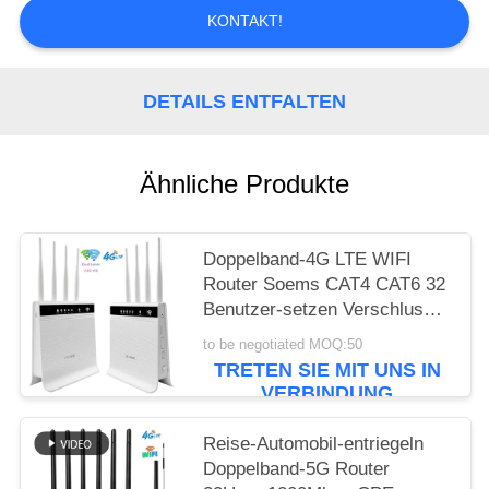
ZITAT
KONTAKT!
VR
DETAILS ENTFALTEN
SITEMAP
Ähnliche Produkte
PRIVACY
POLICY
Doppelband-4G LTE WIFI
Router Soems CAT4 CAT6 32
Benutzer-setzen Verschluss
CPE des Band-1200mbps frei
to be negotiated MOQ:50
TRETEN SIE MIT UNS IN
VERBINDUNG
Reise-Automobil-entriegeln
Doppelband-5G Router