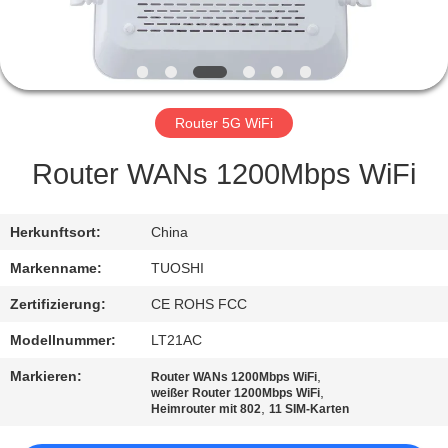
TRETEN
SIE
MIT
Router 5G WiFi
UNS
IN
Router WANs 1200Mbps WiFi
VERBINDUNG
Herkunftsort:
China
NACHRICHTEN
Markenname:
TUOSHI
Zertifizierung:
CE ROHS FCC
FÄLLE
Modellnummer:
LT21AC
Markieren:
,
Router WANs 1200Mbps WiFi
FORDERN
,
weißer Router 1200Mbps WiFi
,
Heimrouter mit 802
11 SIM-Karten
SIE EIN