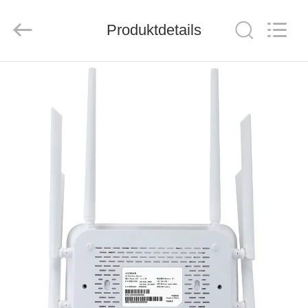
Tuoshi
Network
Communications
Produktdetails
Co.,
Ltd.
All
Rights
Reserved.
HAUS
PRODUKTE
ÜBER
UNS
FABRIK-
AUSFLUG
QUALITÄTSKONTROLLE