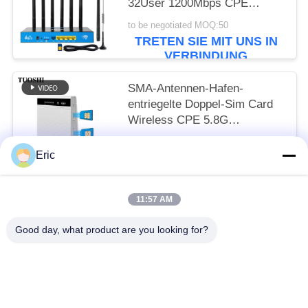
32User 1200Mbps CPE
drahtloses LTE FDD TDD
to be negotiated MOQ:50
TRETEN SIE MIT UNS IN
VERBINDUNG
SMA-Antennen-Hafen-
entriegelte Doppel-Sim Card
Wireless CPE 5.8G
1200Mbps Router 4G Wifi
to be negotiated MOQ:50
Eric
TRETEN SIE MIT UNS IN
VERBINDUNG
11:57 AM
Beliebte Kategorien
Alle
Good day, what product are you looking for?
Router WiFis LTE
Router 300Mbps 4G LTE
LTE-Router Volte
Doppel-SiM Mobile Router